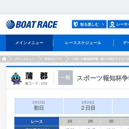
知る楽しむ
レーサ
メインメニュー
レーススケジュール
デ
HOME
メインメニュー
本日のレース
スポーツ報知杯争奪 第１６回ビクトリー
スポーツ報知杯争
3月23日
3月24日
初日
２日目
レース
1R
2R
3R