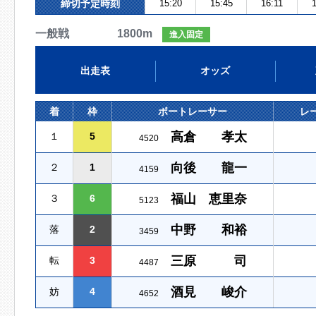
締切予定時刻
15:20
15:45
16:11
1
一般戦 1800m
進入固定
出走表
オッズ
着
枠
ボートレーサー
レ
高倉 孝太
１
5
4520
向後 龍一
２
1
4159
福山 恵里奈
３
6
5123
中野 和裕
落
2
3459
三原 司
転
3
4487
酒見 峻介
妨
4
4652