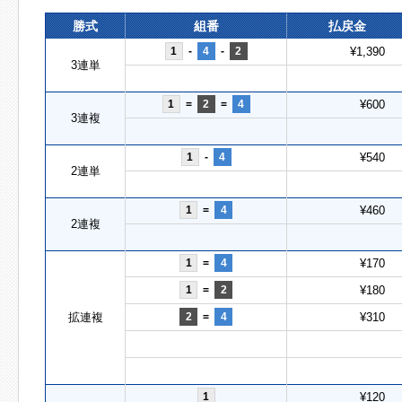
勝式
組番
払戻金
1
-
4
-
2
¥1,390
3連単
1
=
2
=
4
¥600
3連複
1
-
4
¥540
2連単
1
=
4
¥460
2連複
1
=
4
¥170
1
=
2
¥180
拡連複
2
=
4
¥310
1
¥120