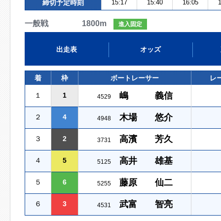
締切予定時刻
15:17
15:40
16:05
1
一般戦 1800m
進入固定
出走表
オッズ
着
枠
ボートレーサー
レ
嶋 義信
１
1
4529
木場 悠介
２
4
4948
高濱 芳久
３
2
3731
高井 雄基
４
5
5125
藤原 仙二
５
6
5255
武富 智亮
６
3
4531