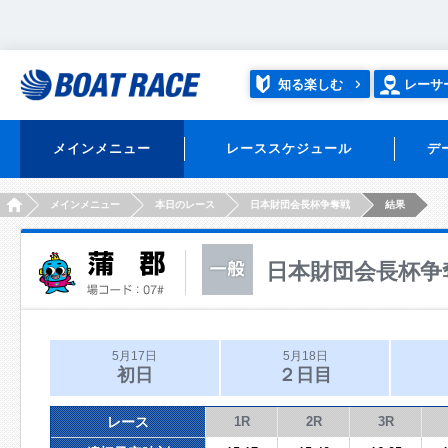
知る楽しむ
レーサ
メインメニュー
レーススケジュール
デ
HOME
メインメニュー
本日のレース
日本財団会長杯争奪戦
結果
日本財団会長杯争
5月17日
5月18日
初日
２日目
レース
1R
2R
3R