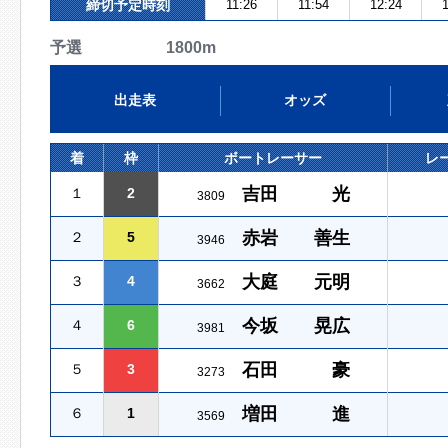
締切予定時刻
11:26
11:54
12:24
1
予選 1800m
出走表
オッズ
着
枠
ボートレーサー
レ
吉田 光
１
2
3809
赤岩 善生
２
5
3946
大庭 元明
３
4
3662
今坂 晃広
４
6
3981
石田 豪
５
3
3273
増田 進
６
1
3569