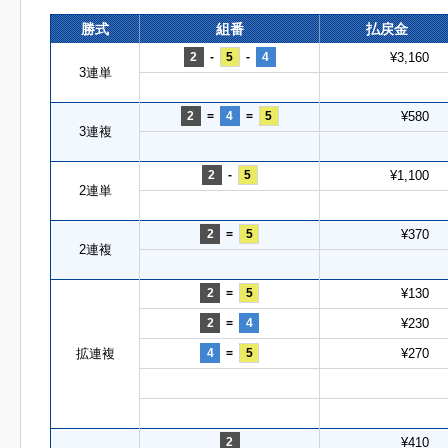
勝式
組番
払戻金
2
-
5
-
4
¥3,160
3連単
2
=
4
=
5
¥580
3連複
2
-
5
¥1,100
2連単
2
=
5
¥370
2連複
2
=
5
¥130
2
=
4
¥230
拡連複
4
=
5
¥270
2
¥410