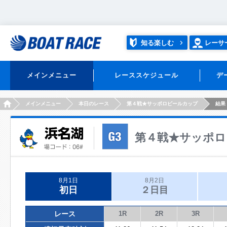
知る楽しむ
レーサ
メインメニュー
レーススケジュール
デ
HOME
メインメニュー
本日のレース
第４戦★サッポロビールカップ
結果
第４戦★サッポロ
8月1日
8月2日
初日
２日目
レース
1R
2R
3R