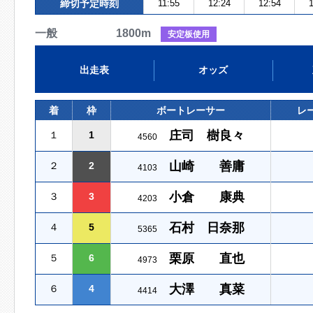
締切予定時刻
11:55
12:24
12:54
1
一般 1800m
安定板使用
出走表
オッズ
着
枠
ボートレーサー
レ
庄司 樹良々
１
1
4560
山崎 善庸
２
2
4103
小倉 康典
３
3
4203
石村 日奈那
４
5
5365
栗原 直也
５
6
4973
大澤 真菜
６
4
4414