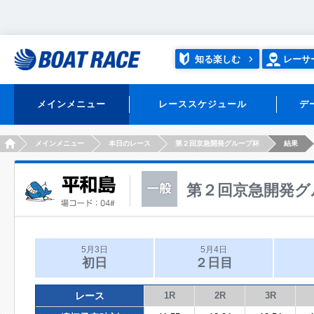
知る楽しむ
レーサ
メインメニュー
レーススケジュール
デ
HOME
メインメニュー
本日のレース
第２回京急開発グループ杯
結果
第２回京急開発グ
5月3日
5月4日
初日
２日目
レース
1R
2R
3R