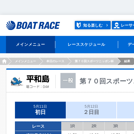
知る楽しむ
レーサ
メインメニュー
レーススケジュール
デ
HOME
メインメニュー
本日のレース
第７０回スポーツニッポン杯
結果
第７０回スポーツ
5月11日
5月12日
初日
２日目
レース
1R
2R
3R