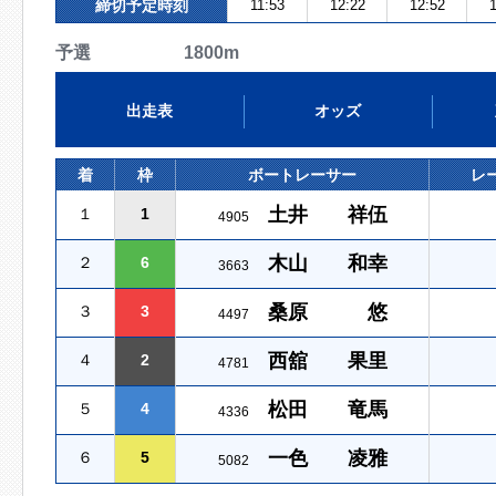
締切予定時刻
11:53
12:22
12:52
1
予選 1800m
出走表
オッズ
着
枠
ボートレーサー
レ
土井 祥伍
１
1
4905
木山 和幸
２
6
3663
桑原 悠
３
3
4497
西舘 果里
４
2
4781
松田 竜馬
５
4
4336
一色 凌雅
６
5
5082