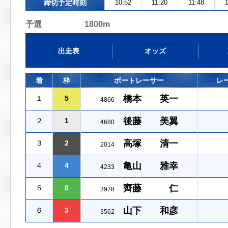
締切予定時刻
10:52
11:20
11:48
1
予選 1800m
出走表
オッズ
着
枠
ボートレーサー
レ
橋本 英一
１
5
4866
後藤 美翼
２
1
4680
高塚 清一
３
2
2014
亀山 雅幸
４
4
4233
齊藤 仁
５
6
3978
山下 和彦
６
3
3562