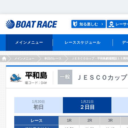
知る楽しむ
レーサ
メインメニュー
レーススケジュール
デ
HOME
メインメニュー
本日のレース
ＪＥＳＣＯカップ・平和島劇場開設１５周
ＪＥＳＣＯカップ
1月20日
1月21日
初日
２日目
レース
1R
2R
3R