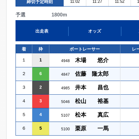
締切予定時刻
11:02
11:27
11:52
1
予選 1800m
出走表
オッズ
着
枠
ボートレーサー
レ
木場 悠介
１
1
4948
佐藤 隆太郎
２
6
4847
井本 昌也
３
2
4985
松山 裕基
４
3
5046
松本 真広
５
4
5107
栗原 一馬
６
5
5100