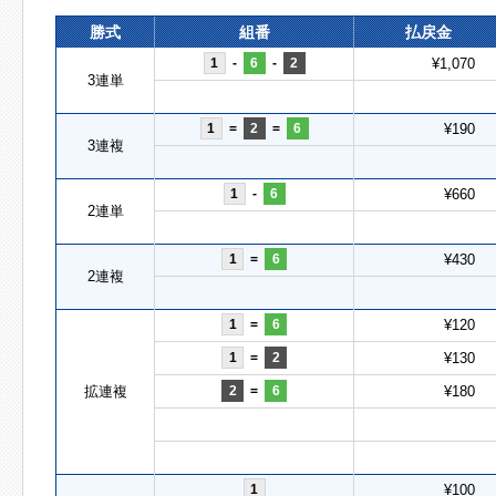
勝式
組番
払戻金
1
-
6
-
2
¥1,070
3連単
1
=
2
=
6
¥190
3連複
1
-
6
¥660
2連単
1
=
6
¥430
2連複
1
=
6
¥120
1
=
2
¥130
拡連複
2
=
6
¥180
1
¥100