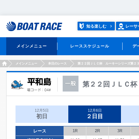
知る楽しむ
レーサ
メインメニュー
レーススケジュール
デ
HOME
メインメニュー
本日のレース
第２２回ＪＬＣ杯 ルーキーシリーズ第２
第２２回ＪＬＣ杯
12月5日
12月6日
初日
２日目
レース
1R
2R
3R