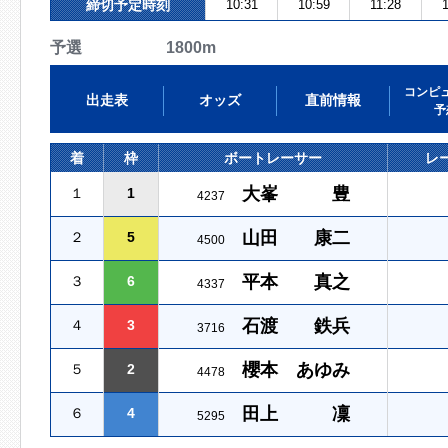
締切予定時刻
10:31
10:59
11:28
予選 1800m
コンピ
出走表
オッズ
直前情報
予
着
枠
ボートレーサー
レ
大峯 豊
１
1
4237
山田 康二
２
5
4500
平本 真之
３
6
4337
石渡 鉄兵
４
3
3716
櫻本 あゆみ
５
2
4478
田上 凜
６
4
5295