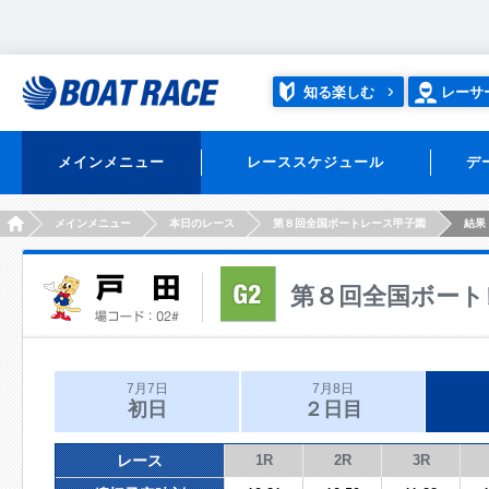
知る楽しむ
レーサ
メインメニュー
レーススケジュール
デ
HOME
メインメニュー
本日のレース
第８回全国ボートレース甲子園
結果
第８回全国ボート
7月7日
7月8日
初日
２日目
レース
1R
2R
3R