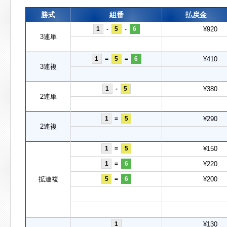
勝式
組番
払戻金
1
-
5
-
6
¥920
3連単
1
=
5
=
6
¥410
3連複
1
-
5
¥380
2連単
1
=
5
¥290
2連複
1
=
5
¥150
1
=
6
¥220
拡連複
5
=
6
¥200
1
¥130