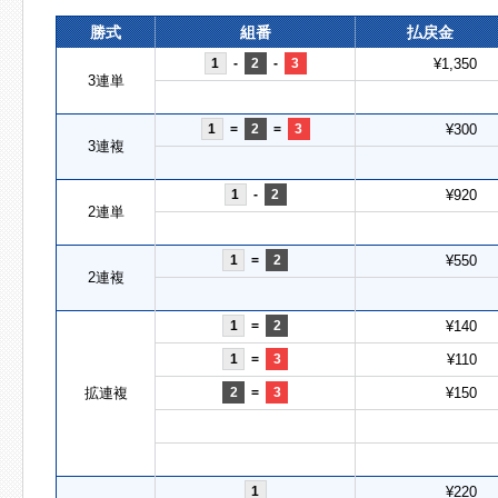
勝式
組番
払戻金
1
-
2
-
3
¥1,350
3連単
1
=
2
=
3
¥300
3連複
1
-
2
¥920
2連単
1
=
2
¥550
2連複
1
=
2
¥140
1
=
3
¥110
拡連複
2
=
3
¥150
1
¥220