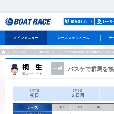
知る楽しむ
レーサ
メインメニュー
レーススケジュール
デ
HOME
メインメニュー
本日のレース
バスケで群馬を熱くする群馬クレインサン
バスケで群馬を
9月7日
9月8日
初日
２日目
レース
1R
2R
3R