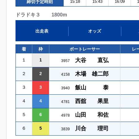
締切予定時刻
15:18
15:43
16:09
1
ドラドキ３ 1800m
出走表
オッズ
着
枠
ボートレーサー
レ
大谷 直弘
１
1
3957
木場 雄二郎
２
2
4158
飯山 泰
３
3
3940
西舘 果里
４
4
4781
山田 和佐
５
6
4978
川合 理司
６
5
3839