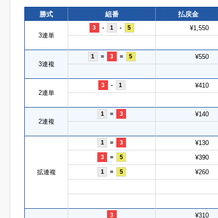
勝式
組番
払戻金
3
-
1
-
5
¥1,550
3連単
1
=
3
=
5
¥550
3連複
3
-
1
¥410
2連単
1
=
3
¥140
2連複
1
=
3
¥130
3
=
5
¥390
拡連複
1
=
5
¥260
3
¥310