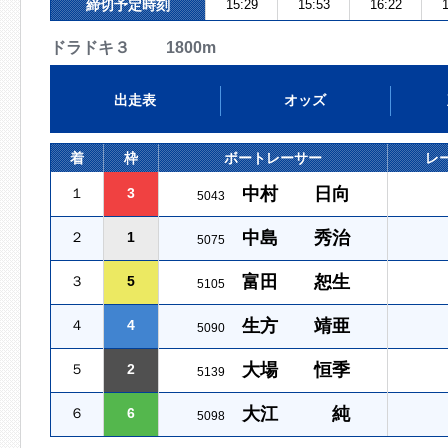
締切予定時刻
15:29
15:53
16:22
1
ドラドキ３ 1800m
出走表
オッズ
着
枠
ボートレーサー
レ
中村 日向
１
3
5043
中島 秀治
２
1
5075
富田 恕生
３
5
5105
生方 靖亜
４
4
5090
大場 恒季
５
2
5139
大江 純
６
6
5098