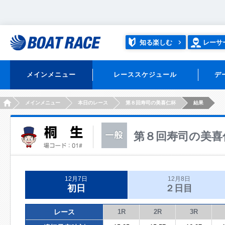
知る楽しむ
レーサ
メインメニュー
レーススケジュール
デ
HOME
メインメニュー
本日のレース
第８回寿司の美喜仁杯
結果
第８回寿司の美喜
12月7日
12月8日
初日
２日目
レース
1R
2R
3R