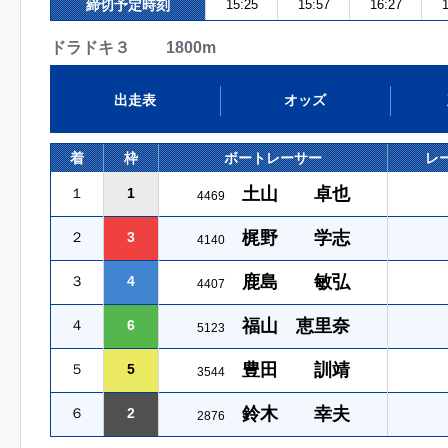
締切予定時刻
15:25
15:57
16:27
1
ドラドキ３ 1800m
出走表
オッズ
着
枠
ボートレーサー
レ
土山 卓也
１
1
4469
梶野 学志
２
3
4140
鹿島 敏弘
３
4
4407
福山 恵里奈
４
6
5123
豊田 訓靖
５
5
3544
鈴木 幸夫
６
2
2876