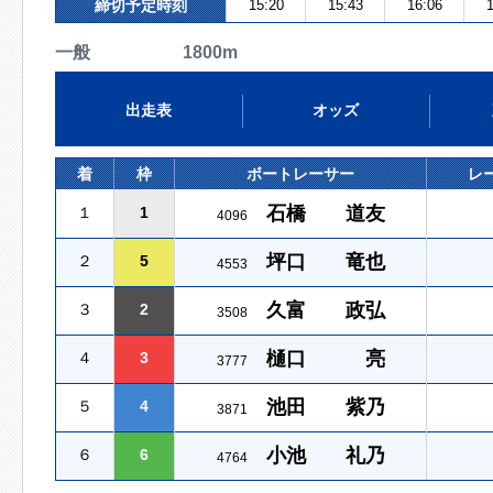
締切予定時刻
15:20
15:43
16:06
1
一般 1800m
出走表
オッズ
着
枠
ボートレーサー
レ
石橋 道友
１
1
4096
坪口 竜也
２
5
4553
久富 政弘
３
2
3508
樋口 亮
４
3
3777
池田 紫乃
５
4
3871
小池 礼乃
６
6
4764