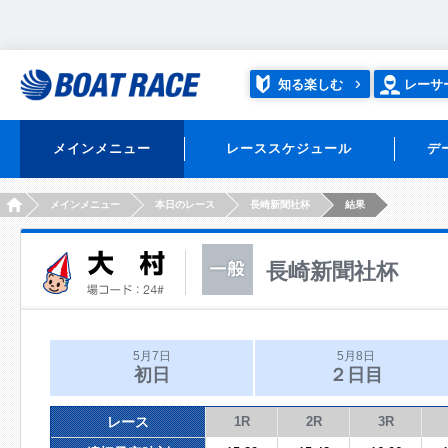
知る楽しむ
レーサ
メインメニュー
レーススケジュール
デ
HOME
メインメニュー
本日のレース
長崎新聞社杯
結果
長崎新聞社杯
5月7日
5月8日
初日
２日目
レース
1R
2R
3R