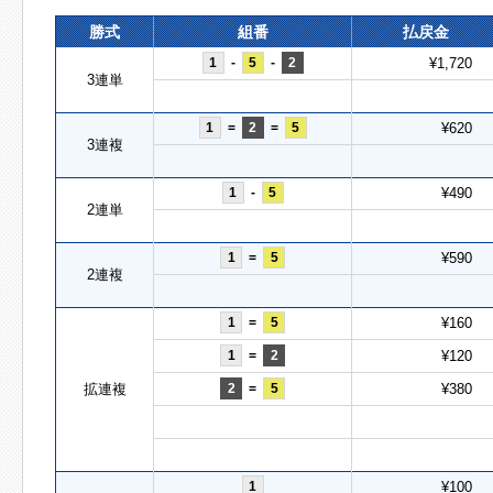
勝式
組番
払戻金
1
-
5
-
2
¥1,720
3連単
1
=
2
=
5
¥620
3連複
1
-
5
¥490
2連単
1
=
5
¥590
2連複
1
=
5
¥160
1
=
2
¥120
拡連複
2
=
5
¥380
1
¥100