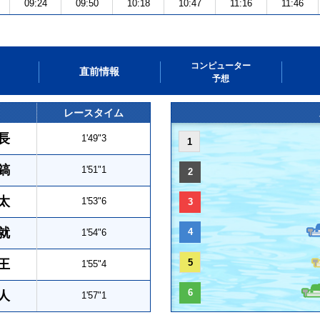
09:24
09:50
10:18
10:47
11:16
11:46
コンピューター
直前情報
予想
レースタイム
長
1'49"3
1
鎬
1'51"1
2
太
1'53"6
3
就
4
1'54"6
王
5
1'55"4
6
人
1'57"1