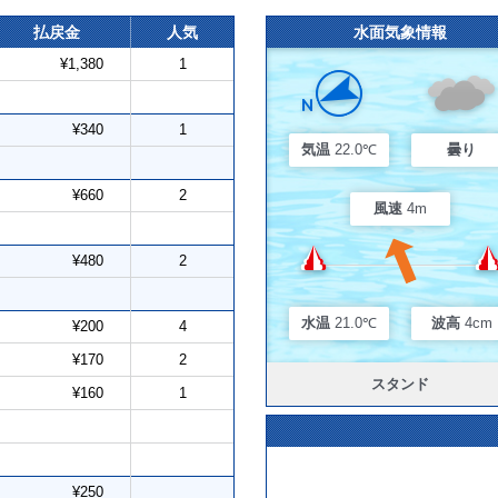
払戻金
人気
水面気象情報
¥1,380
1
¥340
1
気温
22.0℃
曇り
¥660
2
風速
4m
¥480
2
水温
21.0℃
波高
4cm
¥200
4
¥170
2
スタンド
¥160
1
¥250