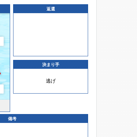
返還
決まり手
逃げ
備考