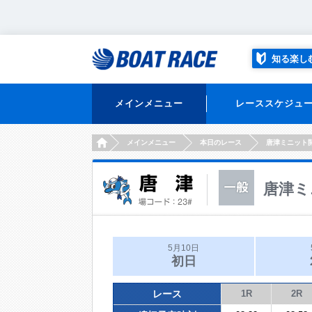
知る楽し
メインメニュー
レーススケジュ
HOME
メインメニュー
本日のレース
唐津ミニット
唐津ミ
5月10日
初日
レース
1R
2R