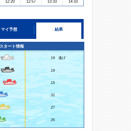
12:20
12:57
13:33
14:10
マイ予想
結果
スタート情報
.19 逃げ
.19
.15
.31
.27
.35