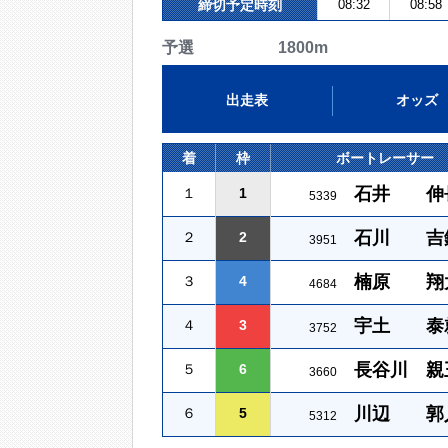
締切予定時刻
08:32
08:58
予選 1800m
出走表
オッズ
着
枠
ボートレーサー
石井 伸
１
1
5339
石川 吉
２
2
3951
楠原 翔
３
4
4684
宇土 泰
４
3
3752
長谷川 親
５
6
3660
川辺 郭
６
5
5312