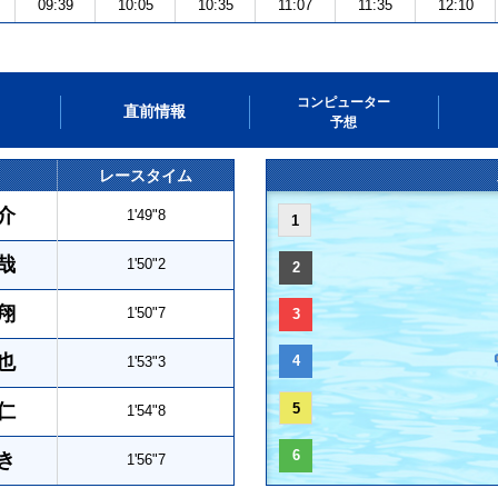
09:39
10:05
10:35
11:07
11:35
12:10
コンピューター
直前情報
予想
レースタイム
介
1'49"8
1
哉
1'50"2
2
翔
1'50"7
3
也
4
1'53"3
仁
5
1'54"8
6
き
1'56"7