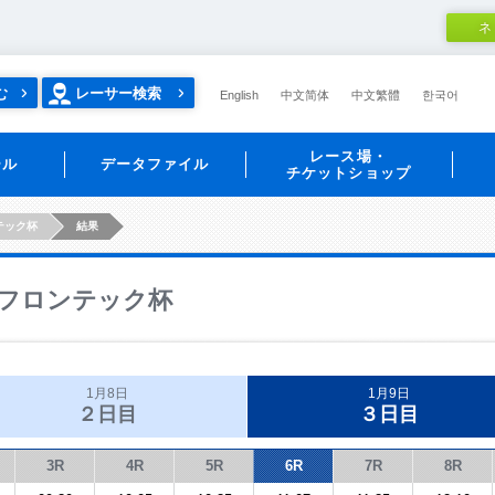
ネ
む
レーサー検索
English
中文简体
中文繁體
한국어
レース場・
ール
データファイル
チケットショップ
テック杯
結果
フロンテック杯
1月8日
1月9日
２日目
３日目
3R
4R
5R
6R
7R
8R