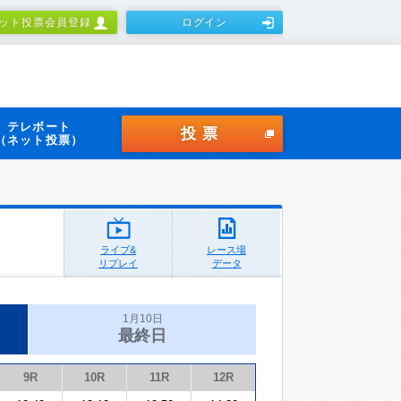
ット投票会員登録
ログイン
テレボート
投票
（ネット投票）
ライブ&
レース場
リプレイ
データ
1月10日
最終日
9R
10R
11R
12R