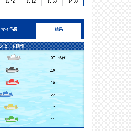
12:42
13:12
13:50
14:30
マイ予想
結果
スタート情報
.07 逃げ
.10
.10
.22
.12
.11