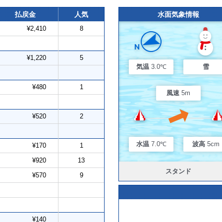
払戻金
人気
水面気象情報
¥2,410
8
¥1,220
5
気温
3.0℃
雪
¥480
1
風速
5m
¥520
2
水温
7.0℃
波高
5cm
¥170
1
¥920
13
スタンド
¥570
9
¥140