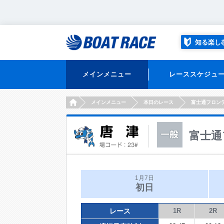
知る楽し
メインメニュー
レーススケジュ
HOME
メインメニュー
本日のレース
富士通フロン
富士通
1月7日
初日
レース
1R
2R