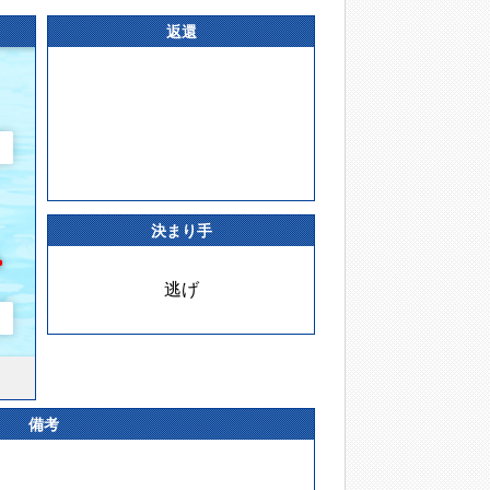
返還
決まり手
逃げ
備考