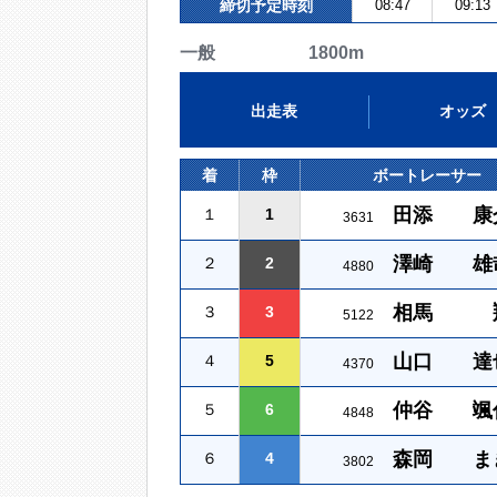
締切予定時刻
08:47
09:13
一般 1800m
出走表
オッズ
着
枠
ボートレーサー
田添 康
１
1
3631
澤崎 雄
２
2
4880
相馬 
３
3
5122
山口 達
４
5
4370
仲谷 颯
５
6
4848
森岡 ま
６
4
3802