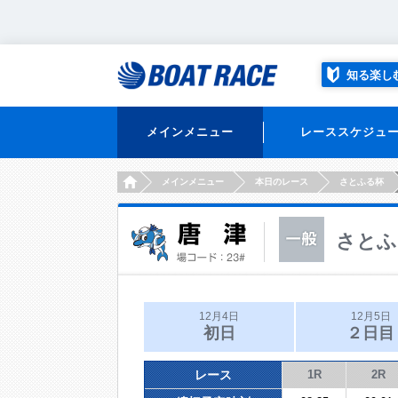
知る楽し
メインメニュー
レーススケジュ
HOME
メインメニュー
本日のレース
さとふる杯
さとふ
12月4日
12月5日
初日
２日目
レース
1R
2R