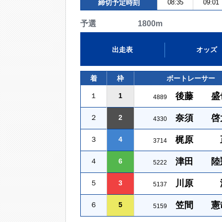
締切予定時刻
08:35
09:01
予選 1800m
出走表
オッズ
着
枠
ボートレーサー
後藤 盛
１
1
4889
奈須 啓
２
2
4330
梶原 
３
4
3714
津田 陸
４
6
5222
川原 
５
3
5137
笠間 憲
６
5
5159