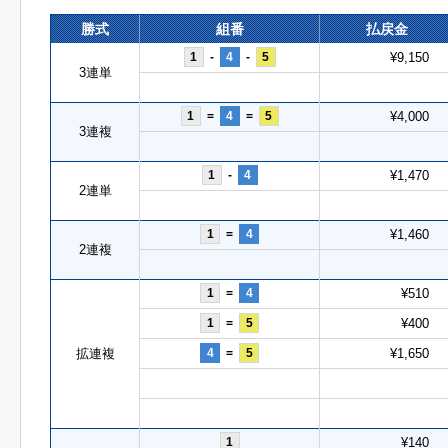
勝式
組番
払戻金
1
-
4
-
5
¥9,150
3連単
1
=
4
=
5
¥4,000
3連複
1
-
4
¥1,470
2連単
1
=
4
¥1,460
2連複
1
=
4
¥510
1
=
5
¥400
拡連複
4
=
5
¥1,650
1
¥140