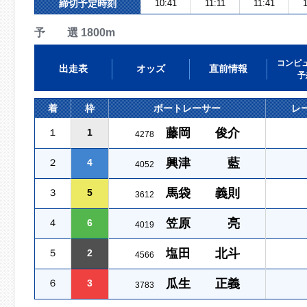
締切予定時刻
10:41
11:11
11:41
予 選 1800m
コンピ
出走表
オッズ
直前情報
予
着
枠
ボートレーサー
レ
藤岡 俊介
１
1
4278
興津 藍
２
4
4052
馬袋 義則
３
5
3612
笠原 亮
４
6
4019
塩田 北斗
５
2
4566
瓜生 正義
６
3
3783