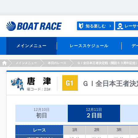
知る楽しむ
レーサ
メインメニュー
レーススケジュール
デ
HOME
メインメニュー
本日のレース
ＧⅠ全日本王者決定戦（開設６３周年記念
ＧⅠ全日本王者決
12月10日
12月11日
初日
２日目
レース
1R
2R
3R