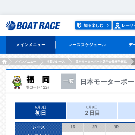
知る楽しむ
レーサ
メインメニュー
レーススケジュール
デ
HOME
メインメニュー
本日のレース
日本モーターボート選手会長杯争奪戦
日本モーターボー
6月8日
6月9日
初日
２日目
レース
1R
2R
3R