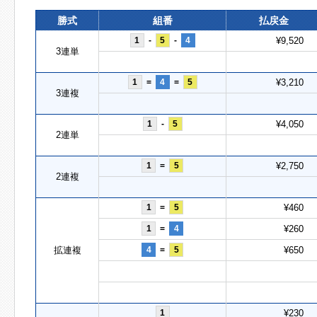
勝式
組番
払戻金
1
-
5
-
4
¥9,520
3連単
1
=
4
=
5
¥3,210
3連複
1
-
5
¥4,050
2連単
1
=
5
¥2,750
2連複
1
=
5
¥460
1
=
4
¥260
拡連複
4
=
5
¥650
1
¥230