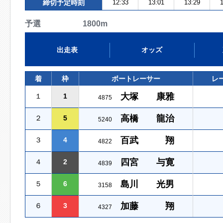
締切予定時刻
12:33
13:01
13:29
1
予選 1800m
出走表
オッズ
着
枠
ボートレーサー
レ
大塚 康雅
１
1
4875
高橋 龍治
２
5
5240
百武 翔
３
4
4822
四宮 与寛
４
2
4839
島川 光男
５
6
3158
加藤 翔
６
3
4327