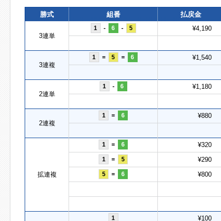
勝式
組番
払戻金
1
-
6
-
5
¥4,190
3連単
1
=
5
=
6
¥1,540
3連複
1
-
6
¥1,180
2連単
1
=
6
¥880
2連複
1
=
6
¥320
1
=
5
¥290
拡連複
5
=
6
¥800
1
¥100