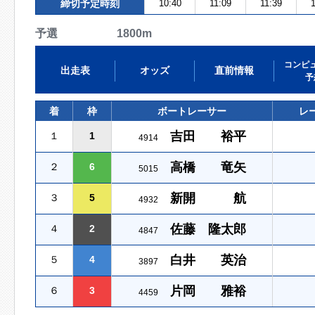
締切予定時刻
10:40
11:09
11:39
1
予選 1800m
コンピ
出走表
オッズ
直前情報
予
着
枠
ボートレーサー
レ
吉田 裕平
１
1
4914
高橋 竜矢
２
6
5015
新開 航
３
5
4932
佐藤 隆太郎
４
2
4847
白井 英治
５
4
3897
片岡 雅裕
６
3
4459