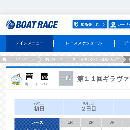
知る楽しむ
レーサ
メインメニュー
レーススケジュール
デ
HOME
メインメニュー
本日のレース
第１１回ギラヴァンツ北九州カップ
第１１回ギラヴァ
9月5日
9月6日
初日
２日目
レース
1R
2R
3R