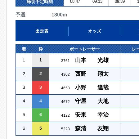
締切予定時刻
08:47
09:13
09:39
1
予選 1800m
出走表
オッズ
着
枠
ボートレーサー
レ
山本 光雄
１
1
3761
西野 翔太
２
2
4302
小野 達哉
３
3
4653
守屋 大地
４
4
4672
安東 幸治
５
6
4122
森清 友翔
６
5
5223