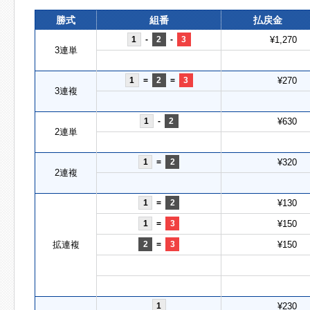
勝式
組番
払戻金
1
-
2
-
3
¥1,270
3連単
1
=
2
=
3
¥270
3連複
1
-
2
¥630
2連単
1
=
2
¥320
2連複
1
=
2
¥130
1
=
3
¥150
拡連複
2
=
3
¥150
1
¥230