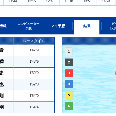
11:44
12:15
12:46
13:18
13:51
14:24
コンピューター
ピ
情報
マイ予想
結果
予想
レ
レースタイム
貴
1'47"9
1
満
1'48"9
2
史
1'50"9
3
也
4
1'52"8
則
5
1'54"0
6
剛
1'54"4