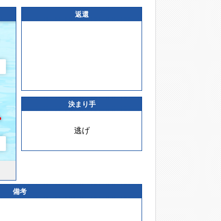
返還
決まり手
逃げ
備考