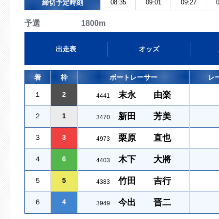
締切予定時刻
08:35
09:01
09:27
0
予選 1800m
出走表
オッズ
着
枠
ボートレーサー
レ
末永 由楽
１
2
4441
新田 芳美
２
1
3470
栗原 直也
３
3
4973
木下 大將
４
6
4403
竹田 吉行
５
5
4383
今出 晋二
６
4
3949