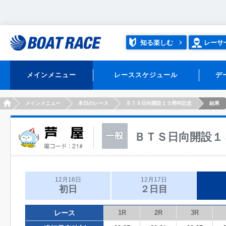
知る楽しむ
レーサ
メインメニュー
レーススケジュール
デ
HOME
メインメニュー
本日のレース
ＢＴＳ日向開設１３周年記念
結果
ＢＴＳ日向開設１
12月16日
12月17日
初日
２日目
レース
1R
2R
3R