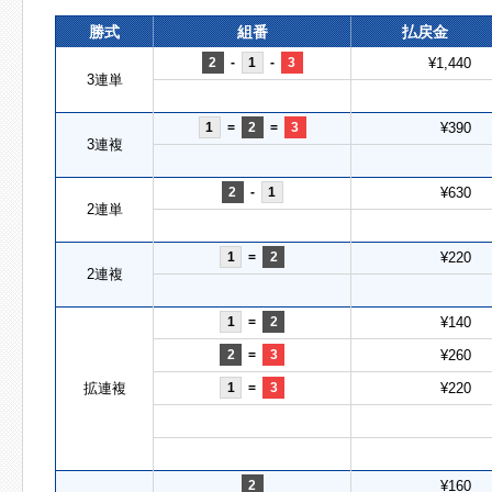
勝式
組番
払戻金
2
-
1
-
3
¥1,440
3連単
1
=
2
=
3
¥390
3連複
2
-
1
¥630
2連単
1
=
2
¥220
2連複
1
=
2
¥140
2
=
3
¥260
拡連複
1
=
3
¥220
2
¥160