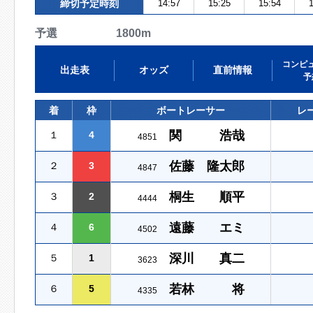
締切予定時刻
14:57
15:25
15:54
1
予選 1800m
コンピ
出走表
オッズ
直前情報
予
着
枠
ボートレーサー
レ
関 浩哉
１
4
4851
佐藤 隆太郎
２
3
4847
桐生 順平
３
2
4444
遠藤 エミ
４
6
4502
深川 真二
５
1
3623
若林 将
６
5
4335