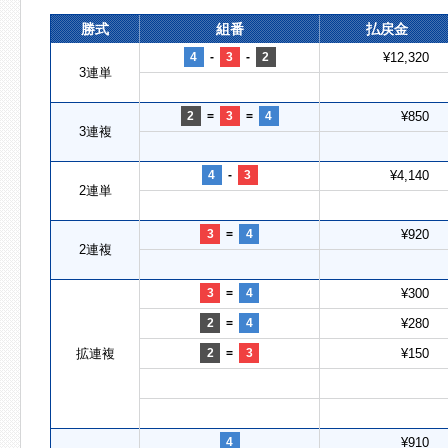
勝式
組番
払戻金
4
-
3
-
2
¥12,320
3連単
2
=
3
=
4
¥850
3連複
4
-
3
¥4,140
2連単
3
=
4
¥920
2連複
3
=
4
¥300
2
=
4
¥280
拡連複
2
=
3
¥150
4
¥910