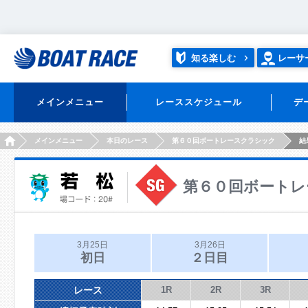
知る楽しむ
レーサ
メインメニュー
レーススケジュール
デ
HOME
メインメニュー
本日のレース
第６０回ボートレースクラシック
結
第６０回ボートレ
3月25日
3月26日
初日
２日目
レース
1R
2R
3R