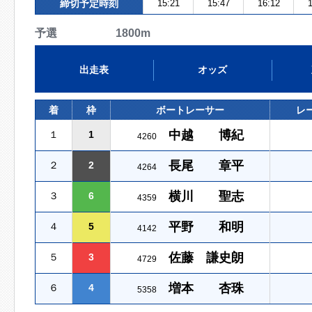
締切予定時刻
15:21
15:47
16:12
1
予選 1800m
出走表
オッズ
着
枠
ボートレーサー
レ
中越 博紀
１
1
4260
長尾 章平
２
2
4264
横川 聖志
３
6
4359
平野 和明
４
5
4142
佐藤 謙史朗
５
3
4729
増本 杏珠
６
4
5358