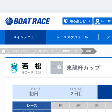
知る楽しむ
レーサ
メインメニュー
レーススケジュール
デ
HOME
メインメニュー
本日のレース
東龍軒カップ
結果
東龍軒カップ
11月13日
11月14日
初日
２日目
レース
1R
2R
3R