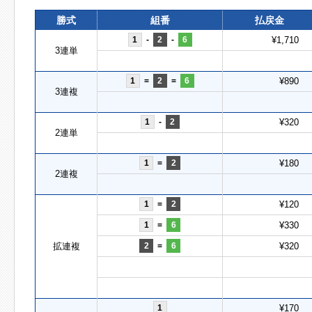
勝式
組番
払戻金
1
-
2
-
6
¥1,710
3連単
1
=
2
=
6
¥890
3連複
1
-
2
¥320
2連単
1
=
2
¥180
2連複
1
=
2
¥120
1
=
6
¥330
拡連複
2
=
6
¥320
1
¥170