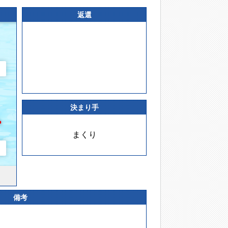
返還
決まり手
まくり
備考