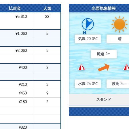
払戻金
人気
水面気象情報
¥5,810
22
¥1,060
5
気温
20.0℃
晴
¥2,060
8
風速
2m
¥400
2
水温
25.0℃
波高
2cm
¥210
3
¥460
9
スタンド
¥180
2
¥820