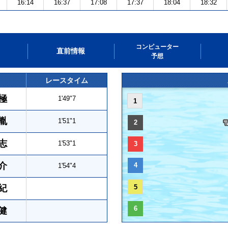
16:14
16:37
17:08
17:37
18:04
18:32
コンピューター
直前情報
予想
レースタイム
極
1'49"7
1
胤
1'51"1
2
志
1'53"1
3
介
4
1'54"4
紀
5
6
健