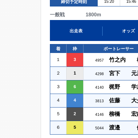
締切予定時刻
15:20
15:46
一般戦 1800m
出走表
オッズ
着
枠
ボートレーサー
竹之内 
１
3
4957
宮下 元
２
1
4298
梶野 学
３
6
4140
佐藤 大
４
4
3813
柳橋 宏
５
2
4146
渡邉 
６
5
5044