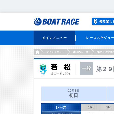
知る楽し
メインメニュー
レーススケジュ
HOME
メインメニュー
本日のレース
第２９回北九
第２９
10月3日
初日
レース
1R
2R