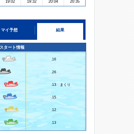
19:02
19:32
20:04
20:35
マイ予想
結果
スタート情報
.16
.26
.13 まくり
.15
.12
.13