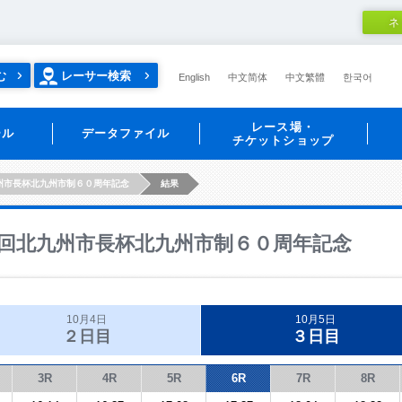
ネ
む
レーサー検索
English
中文简体
中文繁體
한국어
レース場・
ール
データファイル
チケットショップ
州市長杯北九州市制６０周年記念
結果
回北九州市長杯北九州市制６０周年記念
10月4日
10月5日
２日目
３日目
3R
4R
5R
6R
7R
8R