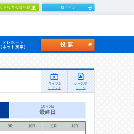
ット投票会員登録
ログイン
テレボート
投票
（ネット投票）
ライブ&
レース場
リプレイ
データ
10月6日
最終日
9R
10R
11R
12R