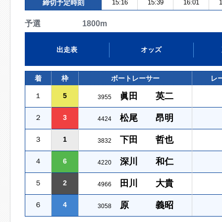
締切予定時刻
15:16
15:39
16:01
1
予選 1800m
出走表
オッズ
着
枠
ボートレーサー
レ
眞田 英二
１
5
3955
松尾 昂明
２
3
4424
下田 哲也
３
1
3832
深川 和仁
４
6
4220
田川 大貴
５
2
4966
原 義昭
６
4
3058