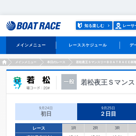
知る楽しむ
レーサ
メインメニュー
レーススケジュール
デ
HOME
メインメニュー
本日のレース
若松夜王ＳマンスリーＢＯＡＴＲＡＣＥ杯
若松夜王Ｓマンス
9月24日
9月25日
初日
２日目
レース
1R
2R
3R