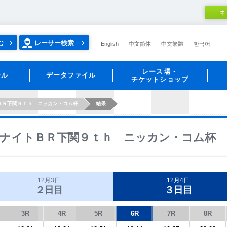
ネ
む
レーサー検索
English
中文简体
中文繁體
한국어
レース場・
ール
データファイル
チケットショップ
ＢＲ下関９ｔｈ ニッカン・コム杯
結果
ナイトＢＲ下関９ｔｈ ニッカン・コム杯
12月3日
12月4日
２日目
３日目
3R
4R
5R
6R
7R
8R