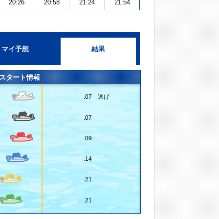
20:26
20:58
21:24
21:54
マイ予想
結果
スタート情報
.07 逃げ
.07
.09
.14
.21
.21