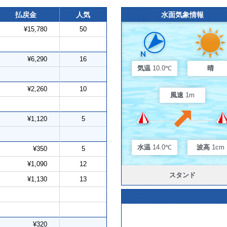
払戻金
人気
水面気象情報
¥15,780
50
¥6,290
16
気温
10.0℃
晴
¥2,260
10
風速
1m
¥1,120
5
水温
14.0℃
波高
1cm
¥350
5
¥1,090
12
スタンド
¥1,130
13
¥320