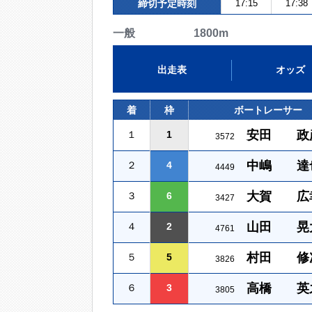
締切予定時刻
17:15
17:38
一般 1800m
出走表
オッズ
着
枠
ボートレーサー
安田 政
１
1
3572
中嶋 達
２
4
4449
大賀 広
３
6
3427
山田 晃
４
2
4761
村田 修
５
5
3826
高橋 英
６
3
3805