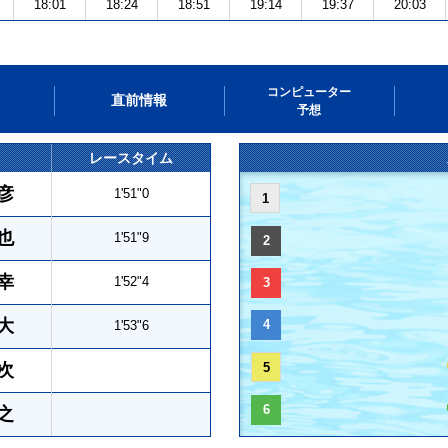
18:01
18:24
18:51
19:14
19:37
20:03
コンピューター
直前情報
予想
レースタイム
彦
1'51"0
1
也
1'51"9
2
幸
1'52"4
3
大
4
1'53"6
次
5
6
之