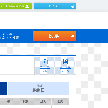
ット投票会員登録
ログイン
テレボート
投票
（ネット投票）
ライブ&
レース場
リプレイ
データ
12月5日
最終日
9R
10R
11R
12R