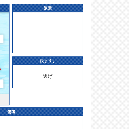
返還
決まり手
逃げ
備考