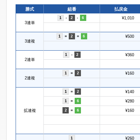
勝式
組番
払戻金
1
-
2
-
6
¥1,010
3連単
1
=
2
=
6
¥500
3連複
1
-
2
¥360
2連単
1
=
2
¥160
2連複
1
=
2
¥140
1
=
6
¥280
拡連複
2
=
6
¥160
1
¥260