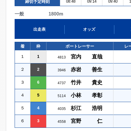
締切予定時刻
08:48
09:14
09:40
1
一般 1800m
出走表
オッズ
着
枠
ボートレーサー
レ
宮内 直哉
１
1
4813
赤岩 善生
２
2
3946
竹井 貴史
３
6
4737
小林 孝彰
４
5
5114
杉江 浩明
５
4
4035
宮野 仁
６
3
4558