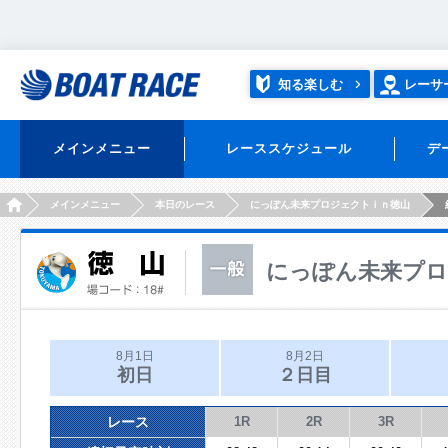
知る楽しむ
レーサ
メインメニュー
レーススケジュール
デ
HOME
メインメニュー
本日のレース
にっぽん未来プロジェクトｉｎ徳山
にっぽん未来プロ
8月1日
8月2日
初日
２日目
レース
1R
2R
3R