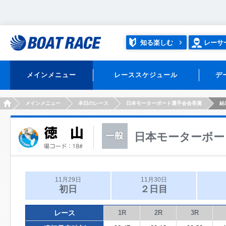
知る楽しむ
レーサ
メインメニュー
レーススケジュール
デ
HOME
メインメニュー
本日のレース
日本モーターボート選手会会長賞
結
日本モーターボー
11月29日
11月30日
初日
２日目
レース
1R
2R
3R