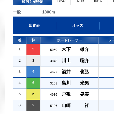
締切予定時刻
08:47
09:13
09:39
1
一般 1800m
出走表
オッズ
着
枠
ボートレーサー
レ
木下 雄介
１
3
5050
川上 聡介
２
1
3848
酒井 俊弘
３
4
4692
島川 光男
４
6
3158
戸敷 晃美
５
5
4936
山崎 祥
６
2
5106