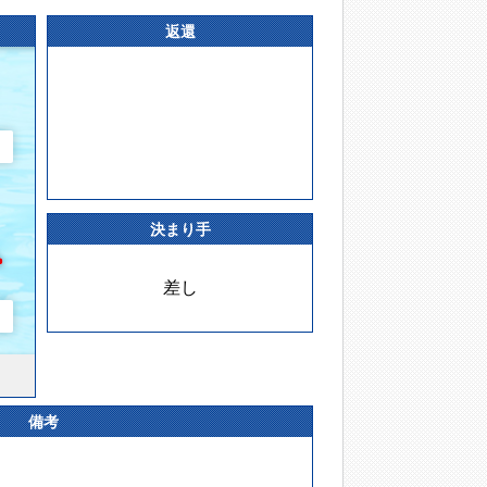
返還
決まり手
差し
備考