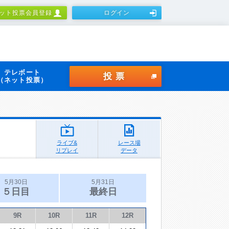
ット投票会員登録
ログイン
テレボート
投票
（ネット投票）
ライブ&
レース場
リプレイ
データ
5月30日
5月31日
５日目
最終日
9R
10R
11R
12R