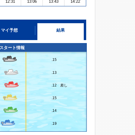
12:31
13:06
13:43
14:22
マイ予想
結果
スタート情報
.15
.13
.12 差し
.15
.14
.19