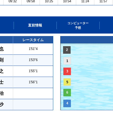
09:32
09:58
10:25
10:54
11:24
11:57
コンピューター
直前情報
予想
レースタイム
也
1'51"4
2
則
1'53"6
1
之
1'55"1
3
士
1'56"1
5
6
治
4
沙