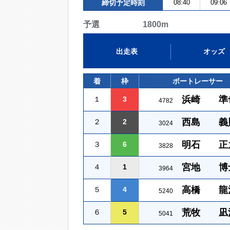
締切予定時刻
08:40
09:06
予選 1800m
出走表
オッズ
着
枠
ボートレーサー
浜崎 準
１
3
4782
西島 義
２
2
3024
明石 正
３
6
3828
宮地 博
４
1
3964
高橋 龍
５
4
5240
荒牧 凪
６
5
5041