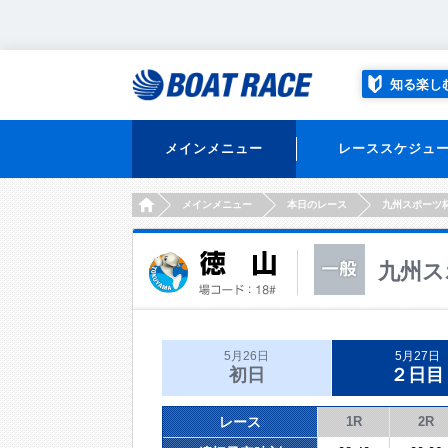
知る楽し
メインメニュー
レーススケジュ
HOME
メインメニュー
本日のレース
九州スポーツ
九州ス
5月26日
5月27日
初日
２日目
レース
1R
2R