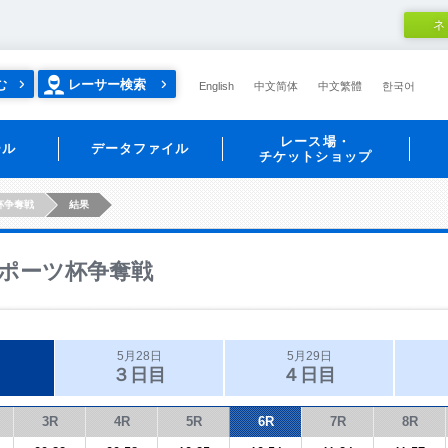
ネ
む
レーサー検索
English
中文简体
中文繁體
한국어
レース場・
ール
データファイル
チケットショップ
杯争奪戦
結果
ポーツ杯争奪戦
5月28日
5月29日
３日目
４日目
3R
4R
5R
6R
7R
8R