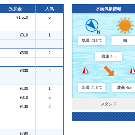
払戻金
人気
水面気象情報
¥1,610
6
¥310
1
気温
23.0℃
晴
¥600
2
風速
4m
¥300
2
水温
21.0℃
波高
4cm
¥100
1
¥310
6
スタンド
¥130
2
¥790