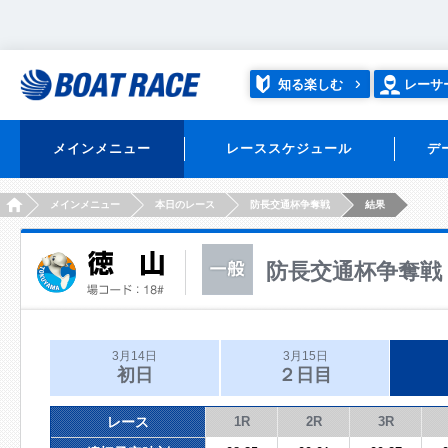
知る楽しむ
レーサ
メインメニュー
レーススケジュール
デ
HOME
メインメニュー
本日のレース
防長交通杯争奪戦
結果
防長交通杯争奪戦
3月14日
3月15日
初日
２日目
レース
1R
2R
3R