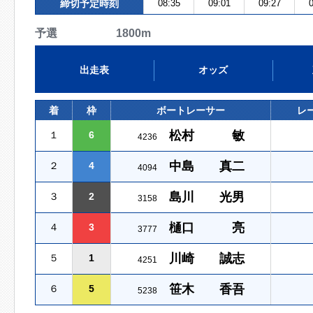
締切予定時刻
08:35
09:01
09:27
0
予選 1800m
出走表
オッズ
着
枠
ボートレーサー
レ
松村 敏
１
6
4236
中島 真二
２
4
4094
島川 光男
３
2
3158
樋口 亮
４
3
3777
川崎 誠志
５
1
4251
笹木 香吾
６
5
5238