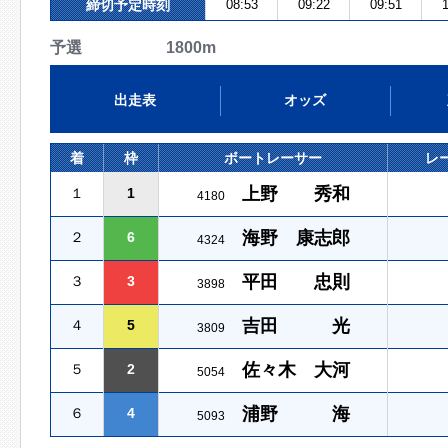
締切予定時刻
08:53
09:22
09:51
1
予選 1800m
出走表
オッズ
着
枠
ボートレーサー
レ
上野 秀和
１
1
4180
海野 康志郎
２
6
4324
平田 忠則
３
3
3898
吉田 光
４
5
3809
佐々木 大河
５
2
5054
浦野 海
６
4
5093