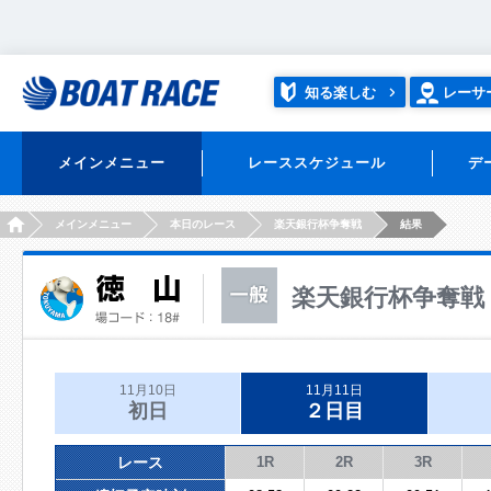
知る楽しむ
レーサ
メインメニュー
レーススケジュール
デ
HOME
メインメニュー
本日のレース
楽天銀行杯争奪戦
結果
楽天銀行杯争奪戦
11月10日
11月11日
初日
２日目
レース
1R
2R
3R