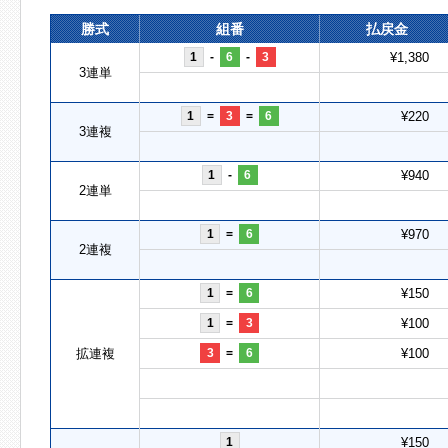
勝式
組番
払戻金
1
-
6
-
3
¥1,380
3連単
1
=
3
=
6
¥220
3連複
1
-
6
¥940
2連単
1
=
6
¥970
2連複
1
=
6
¥150
1
=
3
¥100
拡連複
3
=
6
¥100
1
¥150