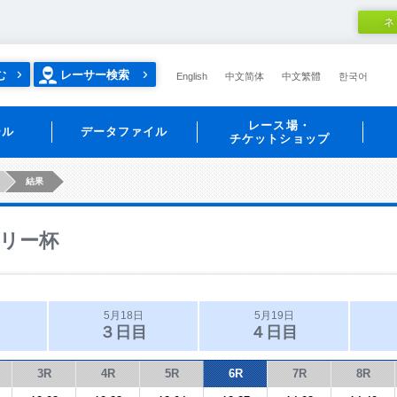
ネ
む
レーサー検索
English
中文简体
中文繁體
한국어
レース場・
ール
データファイル
チケットショップ
結果
リー杯
5月18日
5月19日
３日目
４日目
3R
4R
5R
6R
7R
8R