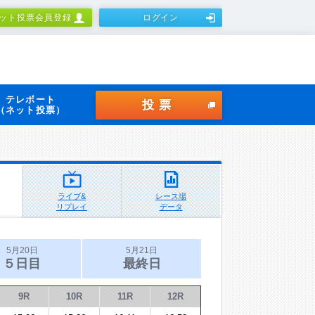
ット投票会員登録
ログイン
テレボート
投票
（ネット投票）
ライブ&
レース場
リプレイ
データ
5月20日
5月21日
５日目
最終日
9R
10R
11R
12R