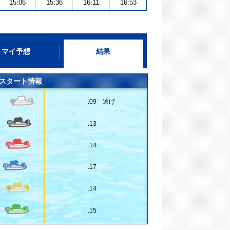
15:06
15:36
16:11
16:53
マイ予想
結果
スタート情報
.09 逃げ
.13
.14
.17
.14
.15