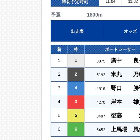
締切予定時刻
11:04
11:32
予選 1800m
出走表
オッズ
着
枠
ボートレーサー
廣中 良
１
1
3875
米丸 乃
２
2
5193
野口 勝
３
4
4516
岸本 雄
４
3
4270
後藤 
５
5
3497
上馬場 風
６
6
5452