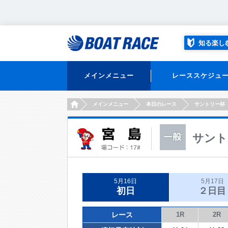
知る楽し
メインメニュー
レーススケジュ
HOME
メインメニュー
本日のレース
サントリー杯
サント
5月16日
5月17日
初日
２日目
レース
1R
2R