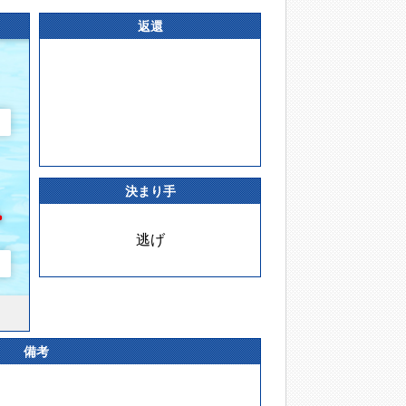
返還
決まり手
逃げ
備考