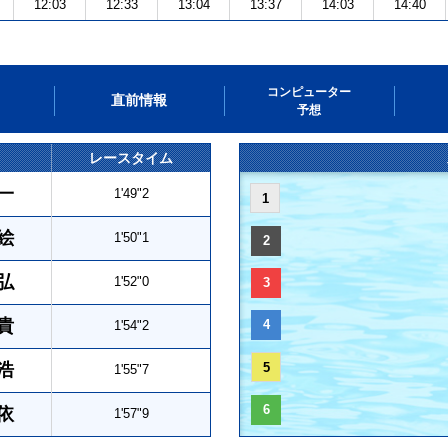
12:03
12:33
13:04
13:37
14:03
14:40
コンピューター
直前情報
予想
レースタイム
一
1'49"2
1
絵
1'50"1
2
弘
1'52"0
3
貴
4
1'54"2
浩
5
1'55"7
6
依
1'57"9