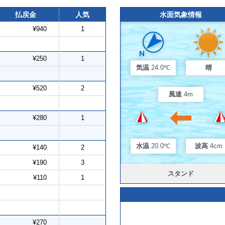
払戻金
人気
水面気象情報
¥940
1
¥250
1
気温
24.0℃
晴
¥520
2
風速
4m
¥280
1
水温
20.0℃
波高
4cm
¥140
2
¥190
3
スタンド
¥110
1
¥270