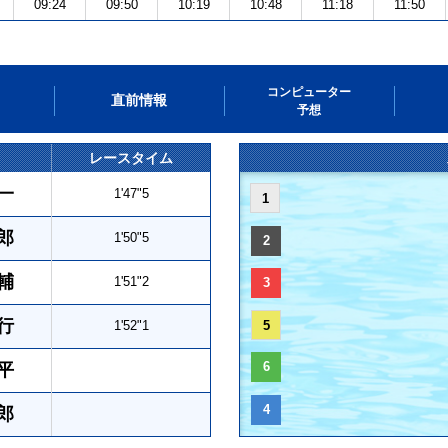
09:24
09:50
10:19
10:48
11:18
11:50
コンピューター
直前情報
予想
レースタイム
一
1'47"5
1
郎
1'50"5
2
輔
1'51"2
3
行
1'52"1
5
6
平
4
郎