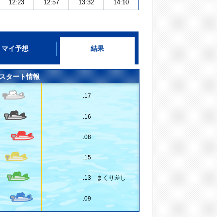
12:23
12:57
13:32
14:10
マイ予想
結果
スタート情報
.17
.16
.08
.15
.13 まくり差し
.09