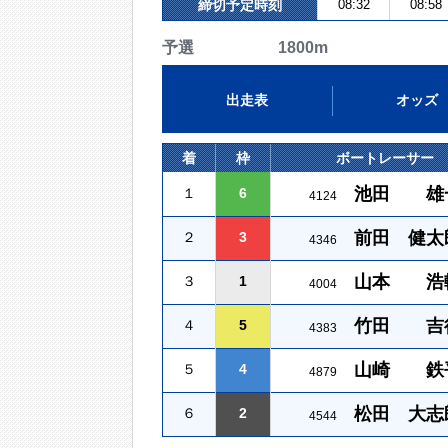
締切予定時刻
08:32
08:58
予選 1800m
出走表
オッズ
着
枠
ボートレーサー
池田 雄
１
6
4124
前田 健太
２
3
4346
山本 浩
３
1
4004
竹田 吉
４
5
4383
山崎 鉄
５
4
4879
松田 大志
６
2
4544