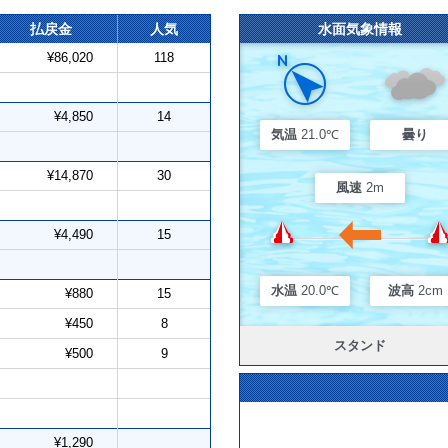
払戻金
人気
水面気象情報
¥86,020
118
¥4,850
14
気温
21.0℃
曇り
¥14,870
30
風速
2m
¥4,490
15
水温
20.0℃
波高
2cm
¥880
15
¥450
8
スタンド
¥500
9
¥1,290