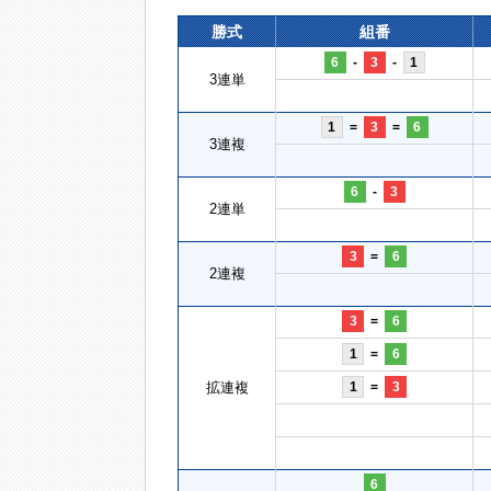
勝式
組番
6
-
3
-
1
3連単
1
=
3
=
6
3連複
6
-
3
2連単
3
=
6
2連複
3
=
6
1
=
6
拡連複
1
=
3
6