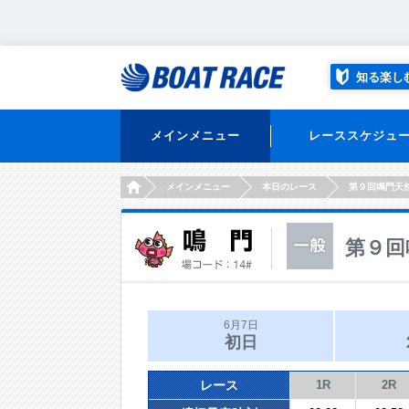
知る楽し
メインメニュー
レーススケジュ
HOME
メインメニュー
本日のレース
第９回鳴門天
第９回
6月7日
初日
レース
1R
2R