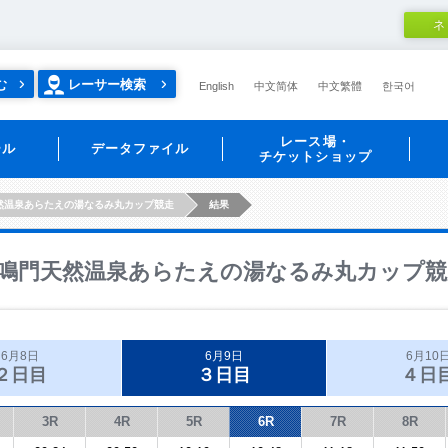
ネ
む
レーサー検索
English
中文简体
中文繁體
한국어
レース場・
ール
データファイル
チケットショップ
然温泉あらたえの湯なるみ丸カップ競走
結果
鳴門天然温泉あらたえの湯なるみ丸カップ競
6月8日
6月9日
6月10
２日目
３日目
４日
3R
4R
5R
6R
7R
8R