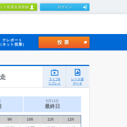
ット投票会員登録
ログイン
テレボート
投票
（ネット投票）
走
ライブ&
レース場
リプレイ
データ
日
6月11日
目
最終日
9R
10R
11R
12R