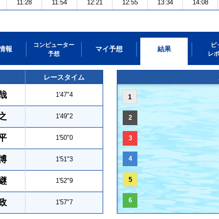
11:28
11:54
12:21
12:55
13:34
14:08
コンピューター
ピ
情報
マイ予想
結果
予想
レ
レースタイム
哉
1'47"4
1
之
1'49"2
2
平
1'50"0
3
博
4
1'51"3
継
5
1'52"9
6
政
1'57"7