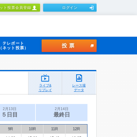
ット投票会員登録
ログイン
テレボート
投票
（ネット投票）
ライブ&
レース場
リプレイ
データ
2月13日
2月14日
５日目
最終日
9R
10R
11R
12R