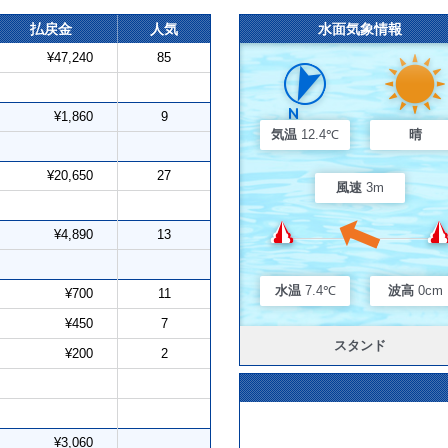
払戻金
人気
水面気象情報
¥47,240
85
¥1,860
9
気温
12.4℃
晴
¥20,650
27
風速
3m
¥4,890
13
水温
7.4℃
波高
0cm
¥700
11
¥450
7
スタンド
¥200
2
¥3,060