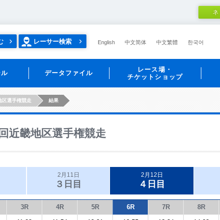
ネ
む
レーサー検索
English
中文简体
中文繁體
한국어
レース場・
ール
データファイル
チケットショップ
地区選手権競走
結果
回近畿地区選手権競走
2月11日
2月12日
３日目
４日目
3R
4R
5R
6R
7R
8R