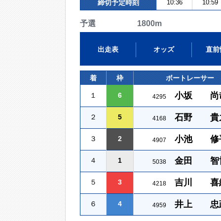
締切予定時刻
10:36
10:59
予選 1800m
出走表
オッズ
直前
着
枠
ボートレーサー
小坂 尚
１
6
4295
石野 貴
２
5
4168
小池 修
３
2
4907
金田 智
４
1
5038
吉川 喜
５
3
4218
井上 忠
６
4
4959