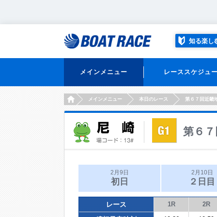
知る楽し
メインメニュー
レーススケジュ
HOME
メインメニュー
本日のレース
第６７回近畿
第６７
2月9日
2月10日
初日
２日目
レース
1R
2R