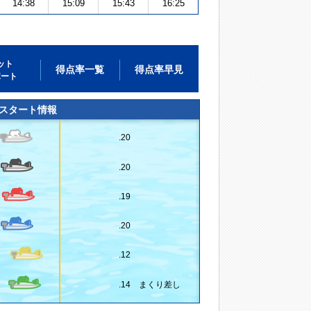
14:38
15:09
15:43
16:25
ット
得点率一覧
得点率早見
ポート
スタート情報
.20
.20
.19
.20
.12
.14 まくり差し