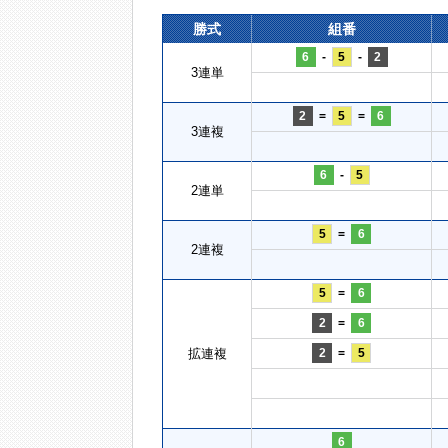
勝式
組番
6
-
5
-
2
3連単
2
=
5
=
6
3連複
6
-
5
2連単
5
=
6
2連複
5
=
6
2
=
6
拡連複
2
=
5
6