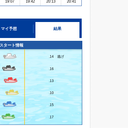
19:07
19:42
20:13
20:41
マイ予想
結果
スタート情報
.14 逃げ
.16
.13
.10
.15
.17