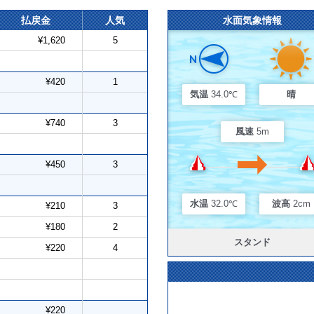
払戻金
人気
水面気象情報
¥1,620
5
¥420
1
気温
34.0℃
晴
¥740
3
風速
5m
¥450
3
水温
32.0℃
波高
2cm
¥210
3
¥180
2
スタンド
¥220
4
¥220