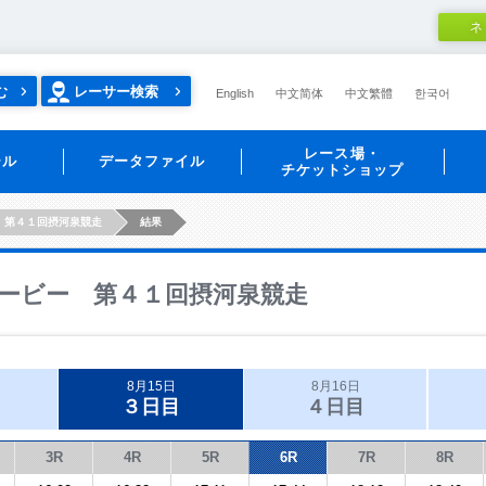
ネ
む
レーサー検索
English
中文简体
中文繁體
한국어
レース場・
ール
データファイル
チケットショップ
 第４１回摂河泉競走
結果
ービー 第４１回摂河泉競走
8月15日
8月16日
３日目
４日目
3R
4R
5R
6R
7R
8R