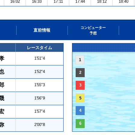
16:02
16:33
17:11
17:44
18:12
18:40
コンピューター
直前情報
予想
レースタイム
孝
1'51"4
1
也
1'52"4
2
郎
1'55"3
3
晟
1'56"9
5
4
宏
1'57"4
6
弥
2'00"8