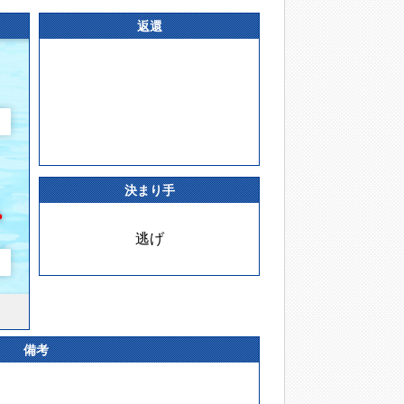
返還
決まり手
逃げ
備考