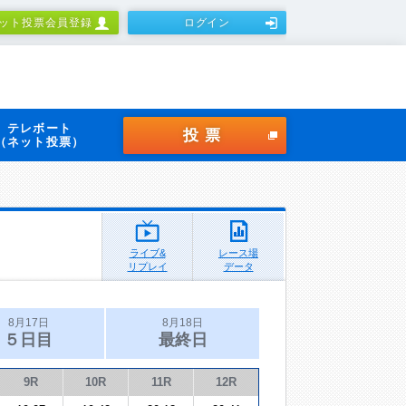
ット投票会員登録
ログイン
テレボート
投票
（ネット投票）
ライブ&
レース場
リプレイ
データ
8月17日
8月18日
５日目
最終日
9R
10R
11R
12R