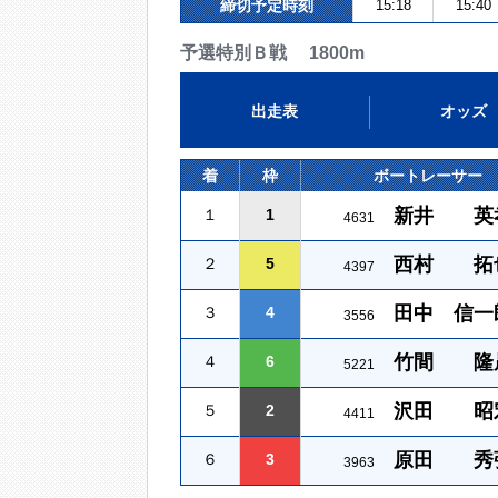
締切予定時刻
15:18
15:40
予選特別Ｂ戦 1800m
出走表
オッズ
着
枠
ボートレーサー
新井 英
１
1
4631
西村 拓
２
5
4397
田中 信一
３
4
3556
竹間 隆
４
6
5221
沢田 昭
５
2
4411
原田 秀
６
3
3963