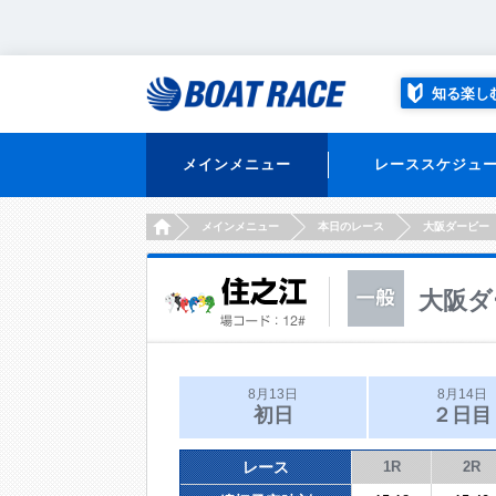
知る楽し
メインメニュー
レーススケジュ
HOME
メインメニュー
本日のレース
大阪ダービー
大阪ダ
8月13日
8月14日
初日
２日目
レース
1R
2R