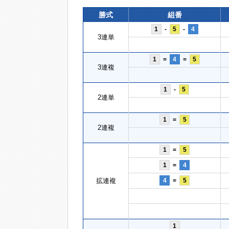
勝式
組番
1
-
5
-
4
3連単
1
=
4
=
5
3連複
1
-
5
2連単
1
=
5
2連複
1
=
5
1
=
4
拡連複
4
=
5
1