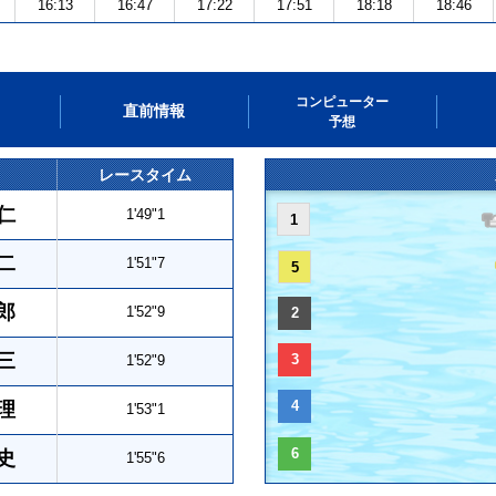
16:13
16:47
17:22
17:51
18:18
18:46
コンピューター
直前情報
予想
レースタイム
仁
1'49"1
1
二
1'51"7
5
郎
1'52"9
2
三
3
1'52"9
4
理
1'53"1
6
史
1'55"6