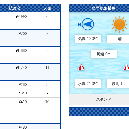
払戻金
人気
水面気象情報
¥2,990
6
¥700
2
気温
19.0℃
晴
¥1,880
9
風速
0m
¥1,740
11
水温
21.0℃
波高
1cm
¥280
3
¥340
7
スタンド
¥410
10
¥480