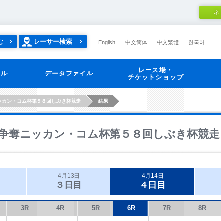
ネ
む
レーサー検索
English
中文简体
中文繁體
한국어
レース場・
ール
データファイル
チケットショップ
ッカン・コム杯第５８回しぶき杯競走
結果
争奪ニッカン・コム杯第５８回しぶき杯競走
4月13日
4月14日
３日目
４日目
3R
4R
5R
6R
7R
8R