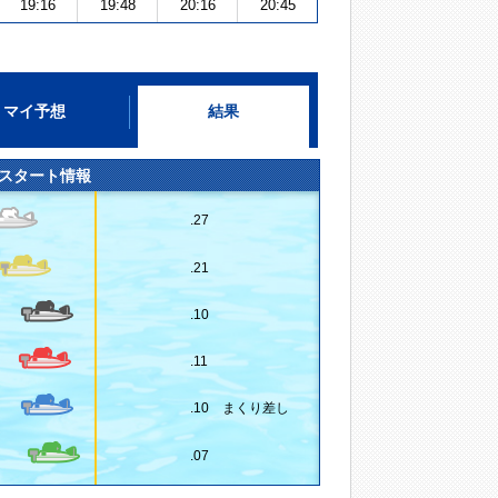
19:16
19:48
20:16
20:45
マイ予想
結果
スタート情報
.27
.21
.10
.11
.10 まくり差し
.07