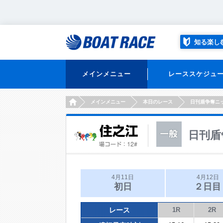
知る楽し
メインメニュー
レーススケジュ
HOME
メインメニュー
本日のレース
日刊盾争奪ニ
日刊盾
4月11日
4月12日
初日
２日目
レース
1R
2R