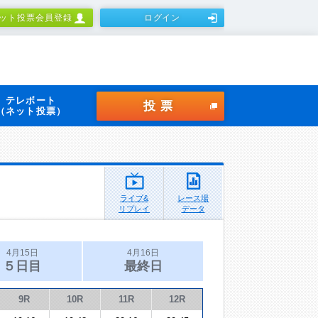
ット投票会員登録
ログイン
テレボート
投票
（ネット投票）
ライブ&
レース場
リプレイ
データ
4月15日
4月16日
５日目
最終日
9R
10R
11R
12R