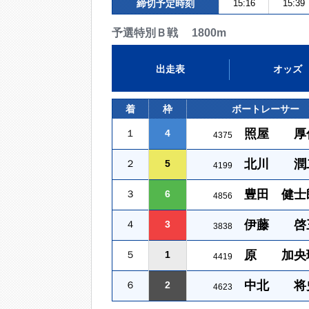
締切予定時刻
15:16
15:39
予選特別Ｂ戦 1800m
出走表
オッズ
着
枠
ボートレーサー
照屋 厚
１
4
4375
北川 潤
２
5
4199
豊田 健士
３
6
4856
伊藤 啓
４
3
3838
原 加央
５
1
4419
中北 将
６
2
4623