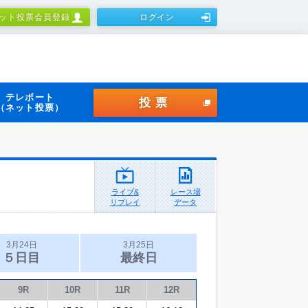
ット投票会員登録
ログイン
テレボート
投票
（ネット投票）
ライブ&
レース場
リプレイ
データ
3月24日
3月25日
５日目
最終日
9R
10R
11R
12R