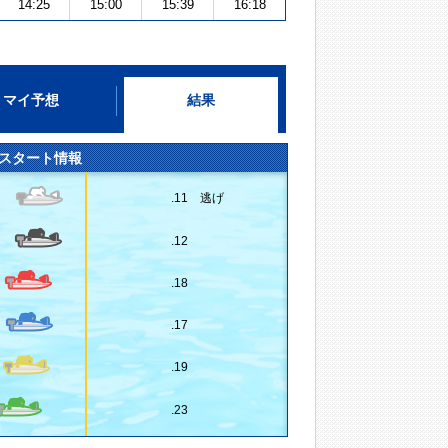
14:25
15:00
15:39
16:18
マイ予想
結果
スタート情報
.11 逃げ
.12
.18
.17
.19
.23