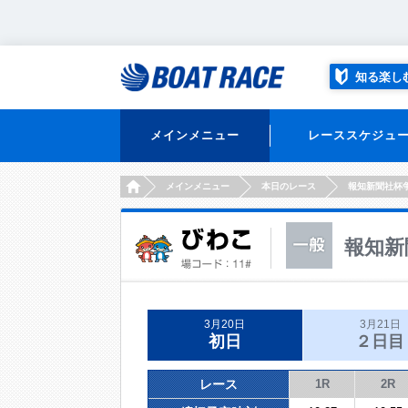
知る楽し
メインメニュー
レーススケジュ
HOME
メインメニュー
本日のレース
報知新聞社杯
報知新
3月20日
3月21日
初日
２日目
レース
1R
2R