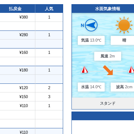
払戻金
人気
水面気象情報
¥380
1
¥280
1
気温
13.0℃
晴
¥160
1
風速
2m
¥180
1
水温
14.0℃
波高
2cm
¥120
2
¥150
3
スタンド
¥110
1
¥110