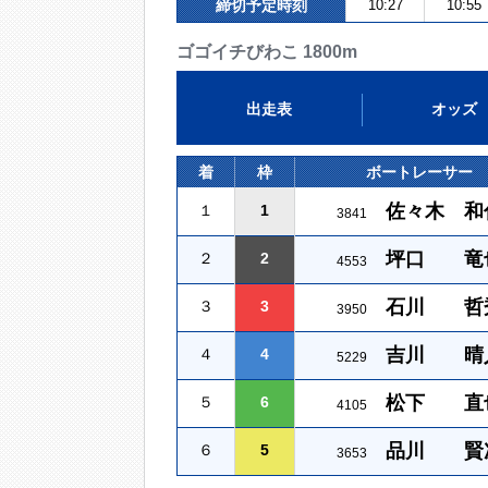
締切予定時刻
10:27
10:55
ゴゴイチびわこ 1800m
出走表
オッズ
着
枠
ボートレーサー
佐々木 和
１
1
3841
坪口 竜
２
2
4553
石川 哲
３
3
3950
吉川 晴
４
4
5229
松下 直
５
6
4105
品川 賢
６
5
3653