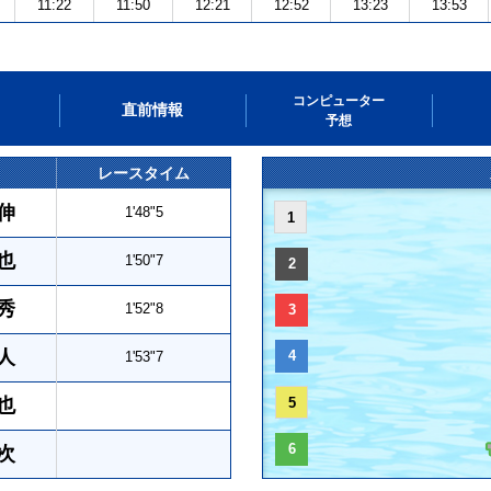
11:22
11:50
12:21
12:52
13:23
13:53
コンピューター
直前情報
予想
レースタイム
伸
1'48"5
1
也
1'50"7
2
秀
1'52"8
3
人
4
1'53"7
也
5
6
次