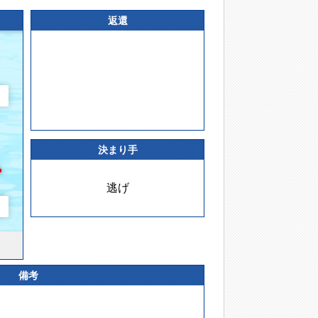
返還
決まり手
逃げ
備考