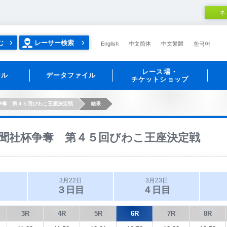
ネ
む
レーサー検索
English
中文简体
中文繁體
한국어
レース場・
ール
データファイル
チケットショップ
争奪 第４５回びわこ王座決定戦
結果
聞社杯争奪 第４５回びわこ王座決定戦
3月22日
3月23日
３日目
４日目
3R
4R
5R
6R
7R
8R