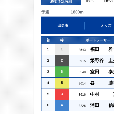
締切予定時刻
08:32
08:58
予選 1800m
出走表
オッズ
着
枠
ボートレーサー
福田 雅
１
1
3543
繁野谷 圭
２
2
3915
室田 泰
３
6
3548
谷 勝
４
5
3614
中村 
５
3
3616
浦田 信
６
4
3226