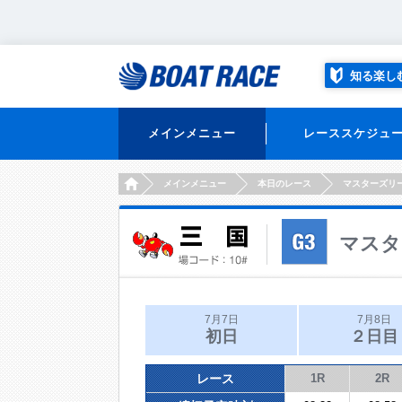
知る楽し
メインメニュー
レーススケジュ
HOME
メインメニュー
本日のレース
マスターズリ
マスタ
7月7日
7月8日
初日
２日目
レース
1R
2R