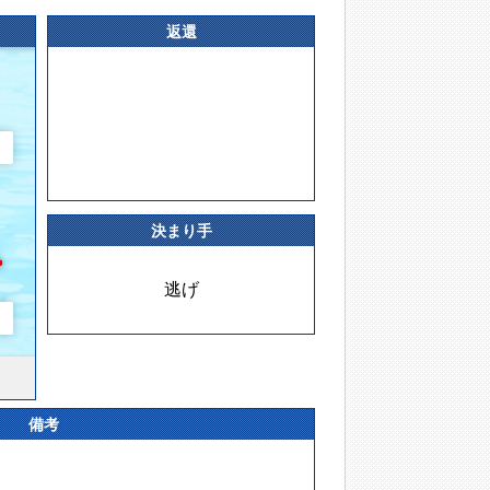
返還
決まり手
逃げ
備考