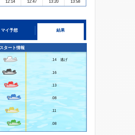
12:14
12:47
13:20
13:58
マイ予想
結果
スタート情報
.14 逃げ
.16
.13
.08
.11
.08