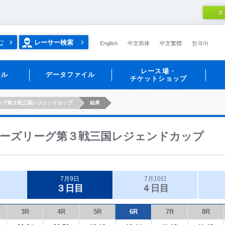
ネ
む
レーサー検索
English
中文简体
中文繁體
한국어
レース場・
ール
データファイル
チケットショップ
ーグ第３戦三国レジェンドカップ
結果
ーズリーグ第３戦三国レジェンドカップ
7月9日
7月10日
３日目
４日目
3R
4R
5R
6R
7R
8R