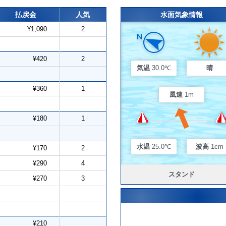
払戻金
人気
水面気象情報
¥1,090
2
¥420
2
気温
30.0℃
晴
¥360
1
風速
1m
¥180
1
水温
25.0℃
波高
1cm
¥170
2
¥290
4
スタンド
¥270
3
¥210