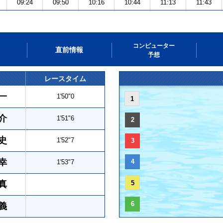
09:24
09:50
10:16
10:44
11:13
11:43
コンピューター
直前情報
予想
レースタイム
一
1'50"0
1
介
1'51"6
2
史
1'52"7
3
幸
4
1'53"7
真
5
6
義