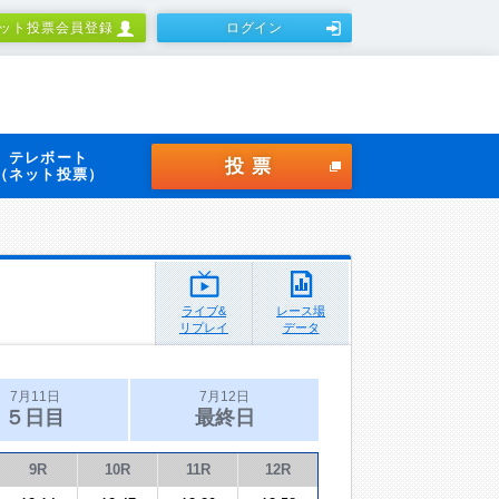
ット投票会員登録
ログイン
テレボート
投票
（ネット投票）
ライブ&
レース場
リプレイ
データ
7月11日
7月12日
５日目
最終日
9R
10R
11R
12R