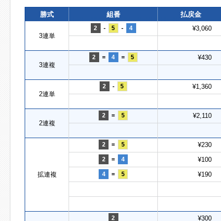
勝式
組番
払戻金
2
-
5
-
4
¥3,060
3連単
2
=
4
=
5
¥430
3連複
2
-
5
¥1,360
2連単
2
=
5
¥2,110
2連複
2
=
5
¥230
2
=
4
¥100
拡連複
4
=
5
¥190
2
¥300