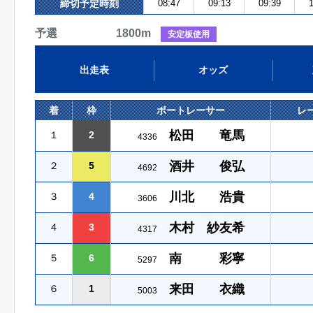
締切予定時刻
08:47
09:13
09:39
1
予選 1800m
安定板使用
出走表
オッズ
着
枠
ボートレーサー
レ
松田 竜馬
１
2
4336
酒井 俊弘
２
5
4692
川北 浩貴
３
4
3606
木村 紗友希
４
3
4317
南 彩寧
５
6
5297
来田 衣織
６
1
5003