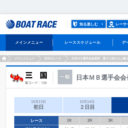
知る楽しむ
レーサ
メインメニュー
レーススケジュール
デ
HOME
メインメニュー
本日のレース
日本ＭＢ選手会会長杯 第３２回たけふ菊
日本ＭＢ選手会会
10月13日
10月14日
初日
２日目
レース
1R
2R
3R