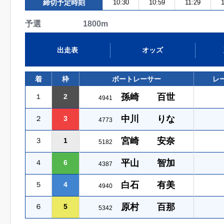
締切予定時刻
10:30
10:59
11:29
予選 1800m
出走表
オッズ
着
枠
ボートレーサー
レ
孫崎 百世
１
2
4941
中川 りな
２
3
4773
宮崎 安奈
３
1
5182
平山 智加
４
6
4387
白石 有美
５
4
4940
原村 百那
６
5
5342