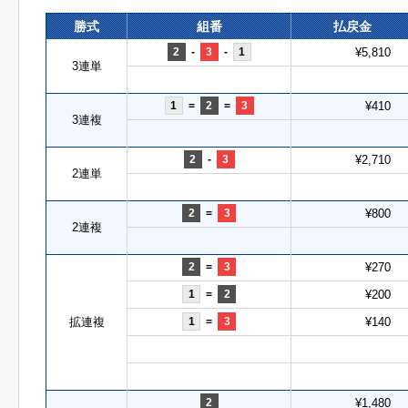
勝式
組番
払戻金
2
-
3
-
1
¥5,810
3連単
1
=
2
=
3
¥410
3連複
2
-
3
¥2,710
2連単
2
=
3
¥800
2連複
2
=
3
¥270
1
=
2
¥200
拡連複
1
=
3
¥140
2
¥1,480