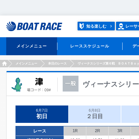
知る楽しむ
レーサ
メインメニュー
レーススケジュール
デ
HOME
メインメニュー
本日のレース
ヴィーナスシリーズ第６戦 ＢＯＡＴＢｏ
ヴィーナスシリー
6月7日
6月8日
初日
２日目
レース
1R
2R
3R