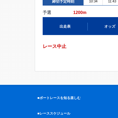
締切予定時刻
10:34
11:43
予選
1200m
出走表
オッズ
レース中止
■ボートレースを知る楽しむ
■レーススケジュール