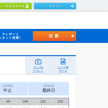
ット投票会員登録
ログイン
テレボート
投票
（ネット投票）
ライブ&
レース場
リプレイ
データ
1月30日
1月31日
中止
最終日
9R
10R
11R
12R