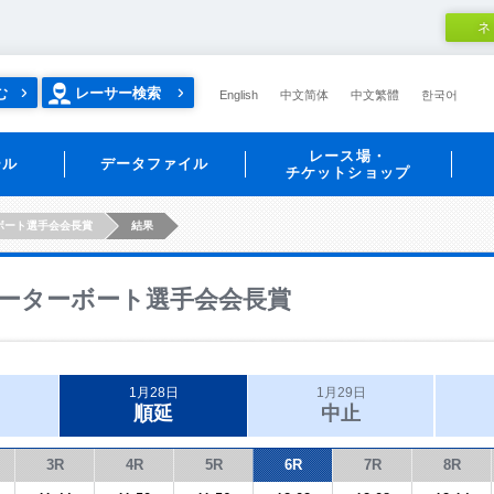
ネ
む
レーサー検索
English
中文简体
中文繁體
한국어
レース場・
ール
データファイル
チケットショップ
ボート選手会会長賞
結果
ーターボート選手会会長賞
1月28日
1月29日
順延
中止
3R
4R
5R
6R
7R
8R