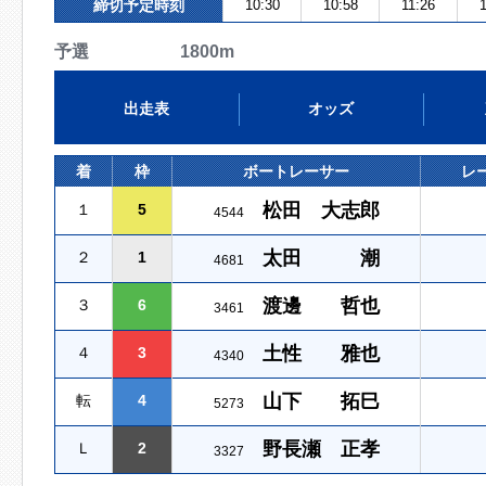
締切予定時刻
10:30
10:58
11:26
予選 1800m
出走表
オッズ
着
枠
ボートレーサー
レ
松田 大志郎
１
5
4544
太田 潮
２
1
4681
渡邊 哲也
３
6
3461
土性 雅也
４
3
4340
山下 拓巳
転
4
5273
野長瀬 正孝
Ｌ
2
3327