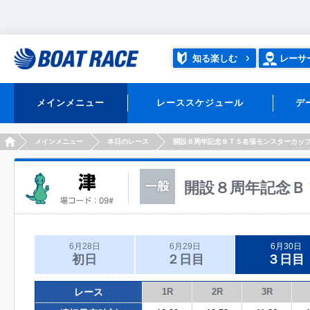
知る楽しむ
レーサ
メインメニュー
レーススケジュール
デ
HOME
メインメニュー
本日のレース
開設８周年記念ＢＴＳ名張モンスターカッ
開設８周年記念Ｂ
6月28日
6月29日
6月30日
初日
２日目
３日目
レース
1R
2R
3R