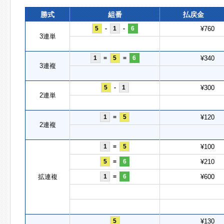
勝式
組番
払戻金
5
-
1
-
6
¥760
3連単
1
=
5
=
6
¥340
3連複
5
-
1
¥300
2連単
1
=
5
¥120
2連複
1
=
5
¥100
5
=
6
¥210
拡連複
1
=
6
¥600
5
¥130