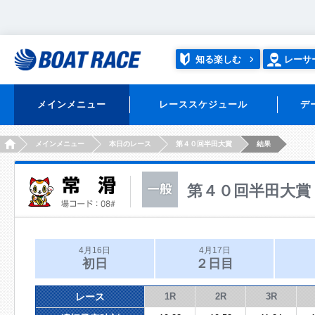
知る楽しむ
レーサ
メインメニュー
レーススケジュール
デ
HOME
メインメニュー
本日のレース
第４０回半田大賞
結果
第４０回半田大賞
4月16日
4月17日
初日
２日目
レース
1R
2R
3R