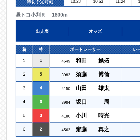
締切予定時刻
10:23
10:53
11:24
昼トコ小判Ｒ 1800m
出走表
オッズ
着
枠
ボートレーサー
レ
和田 操拓
１
1
4649
須藤 博倫
２
5
3983
山田 雄太
３
4
4150
坂口 周
４
6
3984
小川 時光
５
3
4186
齋藤 真之
６
2
4563