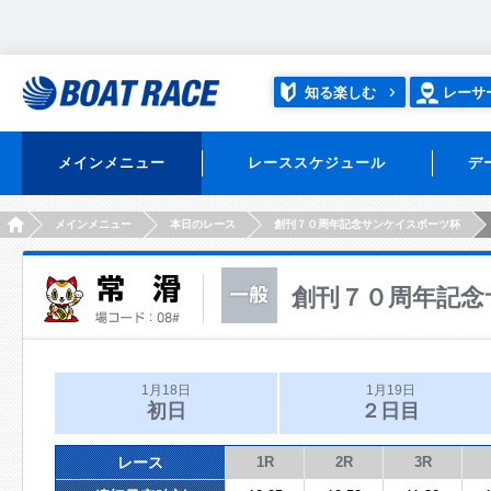
知る楽しむ
レーサ
メインメニュー
レーススケジュール
デ
HOME
メインメニュー
本日のレース
創刊７０周年記念サンケイスポーツ杯
創刊７０周年記念
1月18日
1月19日
初日
２日目
レース
1R
2R
3R