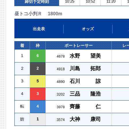
締切予定時刻
10:25
10:52
11:20
昼トコ小判Ｒ 1800m
出走表
オッズ
着
枠
ボートレーサー
レ
水野 望美
１
6
4678
川島 拓郎
２
2
4918
石川 諒
３
5
4890
三品 隆浩
４
3
3202
齊藤 仁
転
4
3978
大神 康司
妨
1
3574