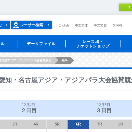
ネ
む
レーサー検索
English
中文简体
中文繁體
한국어
レース場・
ール
データファイル
チケットショップ
名古屋アジア・アジアパラ大会協賛競走
結果
愛知・名古屋アジア・アジアパラ大会協賛競
12月4日
12月5日
２日目
３日目
3R
4R
5R
6R
7R
8R