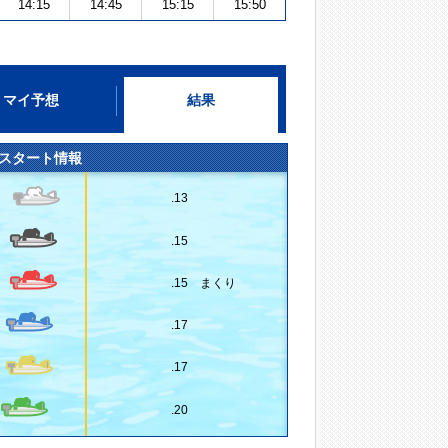
14:15
14:45
15:15
15:50
マイ予想
結果
スタート情報
.13
.15
.15 まくり
.17
.17
.20