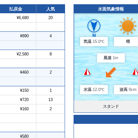
払戻金
人気
水面気象情報
¥6,680
20
¥890
4
気温
15.0℃
晴
¥2,580
8
風速
1m
¥460
2
水温
12.0℃
波高
0cm
¥150
1
¥720
13
スタンド
¥160
2
¥580