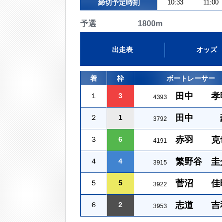
締切予定時刻
10:33
11:00
予選 1800m
出走表
オッズ
着
枠
ボートレーサー
田中 孝
１
3
4393
田中 
２
1
3792
赤羽 克
３
6
4191
繁野谷 圭
４
4
3915
菅沼 佳
５
5
3922
志道 吉
６
2
3953