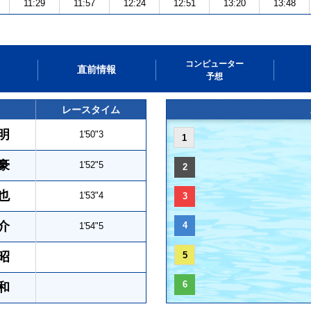
11:29
11:57
12:24
12:51
13:20
13:48
コンピューター
直前情報
予想
レースタイム
明
1'50"3
1
豪
1'52"5
2
也
1'53"4
3
介
4
1'54"5
昭
5
6
和