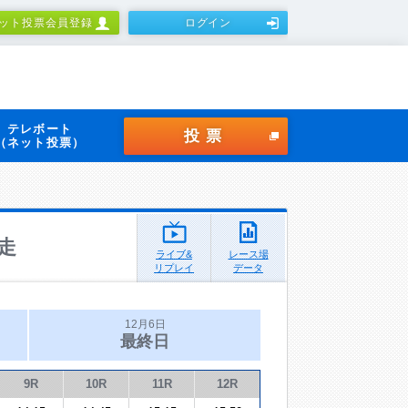
ット投票会員登録
ログイン
テレボート
投票
（ネット投票）
走
ライブ&
レース場
リプレイ
データ
12月6日
最終日
9R
10R
11R
12R