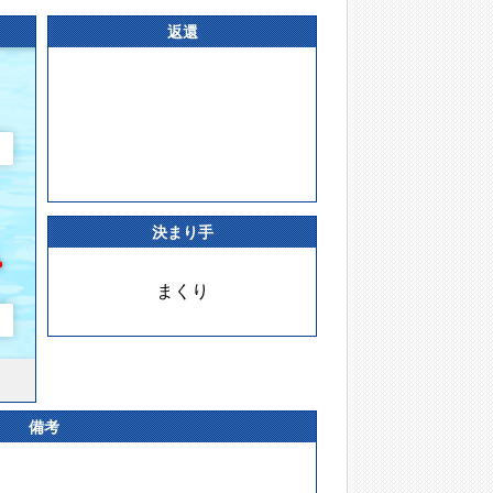
返還
決まり手
まくり
備考