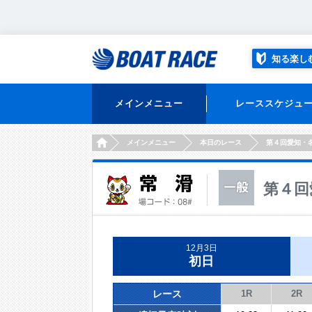
知る楽し
メインメニュー
レーススケジュ
HOME
メインメニュー
本日のレース
第４回愛知・
第４回
12月3日
初日
レース
1R
2R