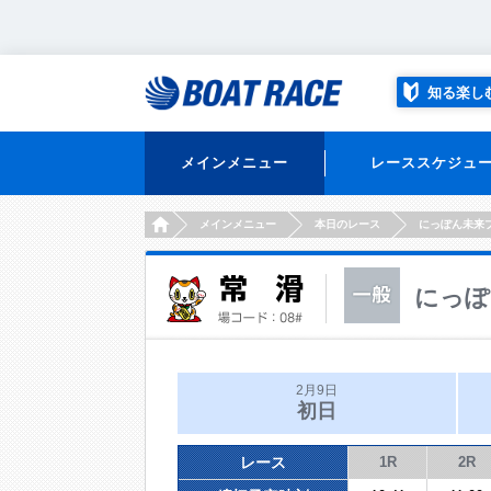
知る楽し
メインメニュー
レーススケジュ
HOME
メインメニュー
本日のレース
にっぽん未来
にっぽ
2月9日
初日
レース
1R
2R