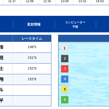
11:37
12:06
12:35
13:04
13:33
14:03
コンピューター
直前情報
予想
レースタイム
悟
1'49"5
1
照
1'51"9
2
士
1'52"9
3
翔
4
1'53"8
斗
5
6
平