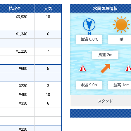
払戻金
人気
水面気象情報
¥3,930
18
¥1,340
6
気温
8.0℃
晴
¥1,210
7
風速
2m
¥690
5
水温
9.0℃
波高
1cm
¥230
3
¥490
10
スタンド
¥330
6
¥210