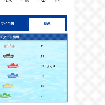
14:35
15:08
15:42
16:19
マイ予想
結果
スタート情報
.11
.13
.03 まくり
.03
.15
.21