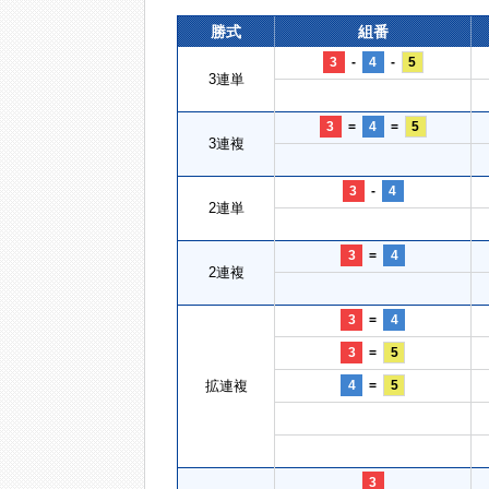
勝式
組番
3
-
4
-
5
3連単
3
=
4
=
5
3連複
3
-
4
2連単
3
=
4
2連複
3
=
4
3
=
5
拡連複
4
=
5
3