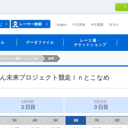
ネ
む
レーサー検索
English
中文简体
中文繁體
한국어
レース場・
ール
データファイル
チケットショップ
プロジェクト競走ｉｎとこなめ
結果
ん未来プロジェクト競走ｉｎとこなめ
2月10日
2月11日
２日目
３日目
3R
4R
5R
6R
7R
8R