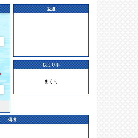
返還
決まり手
まくり
備考