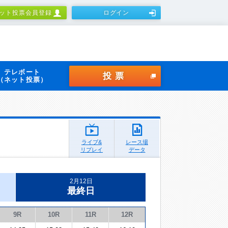
ット投票会員登録
ログイン
テレボート
投票
（ネット投票）
ライブ&
レース場
リプレイ
データ
2月12日
最終日
9R
10R
11R
12R