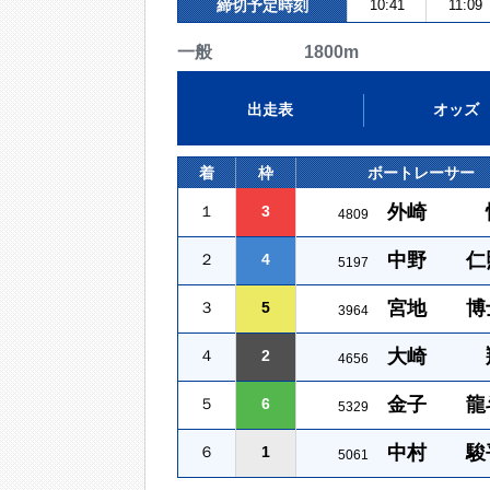
締切予定時刻
10:41
11:09
一般 1800m
出走表
オッズ
着
枠
ボートレーサー
外崎 
１
3
4809
中野 仁
２
4
5197
宮地 博
３
5
3964
大崎 
４
2
4656
金子 龍
５
6
5329
中村 駿
６
1
5061