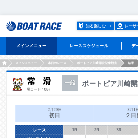
知る楽しむ
レーサ
メインメニュー
レーススケジュール
デ
HOME
メインメニュー
本日のレース
ボートピア川崎開設記念競走
結果
ボートピア川崎開
2月29日
3月1
初日
２日
レース
1R
2R
3R