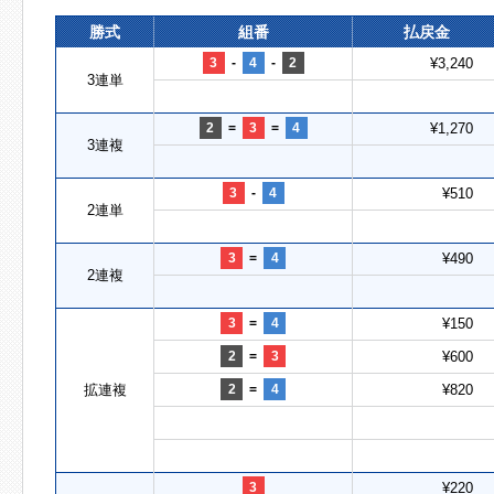
勝式
組番
払戻金
3
-
4
-
2
¥3,240
3連単
2
=
3
=
4
¥1,270
3連複
3
-
4
¥510
2連単
3
=
4
¥490
2連複
3
=
4
¥150
2
=
3
¥600
拡連複
2
=
4
¥820
3
¥220