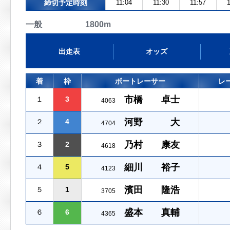
締切予定時刻
11:04
11:30
11:57
1
一般 1800m
出走表
オッズ
着
枠
ボートレーサー
レ
市橋 卓士
１
3
4063
河野 大
２
4
4704
乃村 康友
３
2
4618
細川 裕子
４
5
4123
濱田 隆浩
５
1
3705
盛本 真輔
６
6
4365