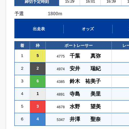
締切予定時刻
15:29
16:01
16:39
1
予選 1800m
出走表
オッズ
着
枠
ボートレーサー
レ
千葉 真弥
１
5
4775
安井 瑞紀
２
2
4974
鈴木 祐美子
３
6
4385
寺島 美里
４
1
4891
水野 望美
５
3
4678
井澤 聖奈
６
4
5347