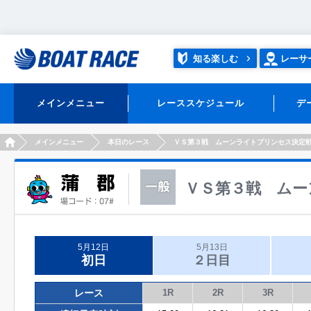
知る楽しむ
レーサ
メインメニュー
レーススケジュール
デ
HOME
メインメニュー
本日のレース
ＶＳ第３戦 ムーンライトプリンセス決定
ＶＳ第３戦 ムー
5月12日
5月13日
初日
２日目
レース
1R
2R
3R