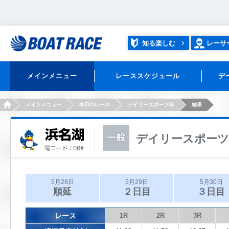
知る楽しむ
レーサ
メインメニュー
レーススケジュール
デ
HOME
メインメニュー
本日のレース
デイリースポーツ杯
結果
デイリースポーツ
5月28日
5月29日
5月30日
順延
２日目
３日目
レース
1R
2R
3R