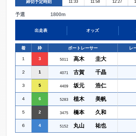
締切予定時刻
11:33
11:58
12:27
1
予選 1800m
出走表
オッズ
着
枠
ボートレーサー
レ
高木 圭大
１
3
5011
古賀 千晶
２
1
4071
坂元 浩仁
３
5
4409
植木 美帆
４
6
5283
橋本 久和
５
2
3475
丸山 祐也
６
4
5152