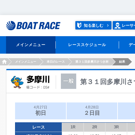
知る楽しむ
レーサ
メインメニュー
レーススケジュール
デ
HOME
メインメニュー
本日のレース
第３１回多摩川さつき杯
結果
第３１回多摩川さ
4月27日
4月28日
初日
２日目
レース
1R
2R
3R