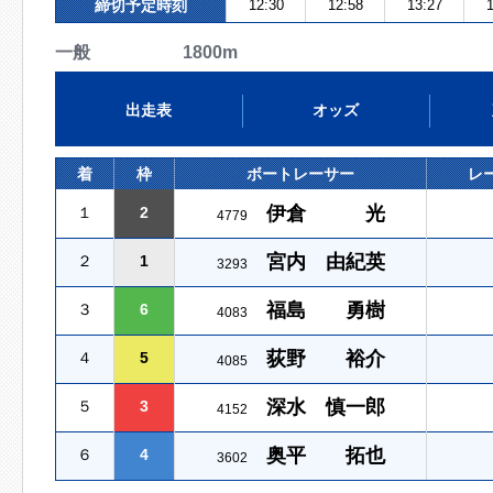
締切予定時刻
12:30
12:58
13:27
1
一般 1800m
出走表
オッズ
着
枠
ボートレーサー
レ
伊倉 光
１
2
4779
宮内 由紀英
２
1
3293
福島 勇樹
３
6
4083
荻野 裕介
４
5
4085
深水 慎一郎
５
3
4152
奥平 拓也
６
4
3602