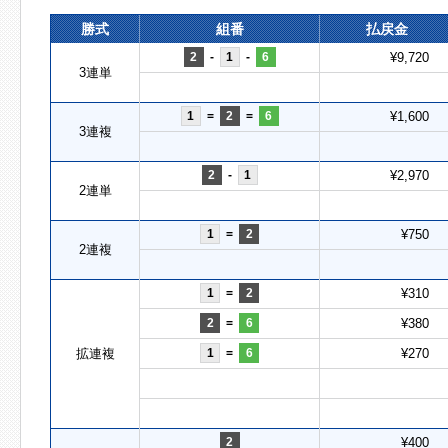
勝式
組番
払戻金
2
-
1
-
6
¥9,720
3連単
1
=
2
=
6
¥1,600
3連複
2
-
1
¥2,970
2連単
1
=
2
¥750
2連複
1
=
2
¥310
2
=
6
¥380
拡連複
1
=
6
¥270
2
¥400